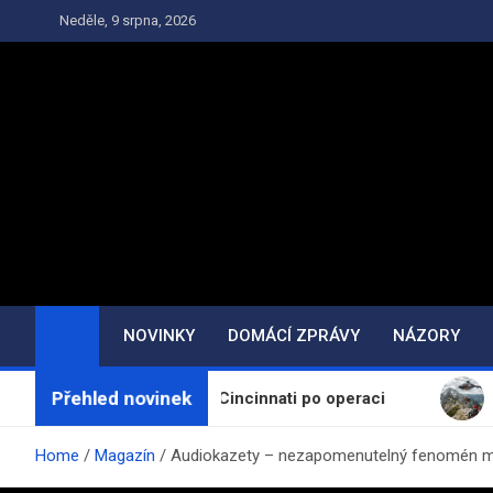
Skip
Neděle, 9 srpna, 2026
to
content
NOVINKY
DOMÁCÍ ZPRÁVY
NÁZORY
Přehled novinek
vynechá turnaj v Cincinnati po operaci
Čeští turis
Home
Magazín
Audiokazety – nezapomenutelný fenomén mi