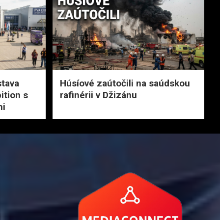
stava
Húsíové zaútočili na saúdskou
ition s
rafinérii v Džizánu
mi