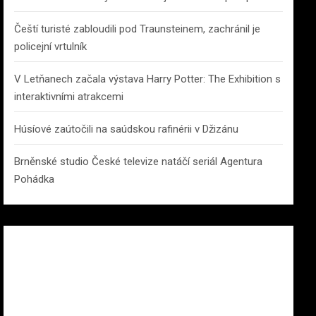
Čeští turisté zabloudili pod Traunsteinem, zachránil je
policejní vrtulník
V Letňanech začala výstava Harry Potter: The Exhibition s
interaktivními atrakcemi
Húsíové zaútočili na saúdskou rafinérii v Džizánu
Brněnské studio České televize natáčí seriál Agentura
Pohádka