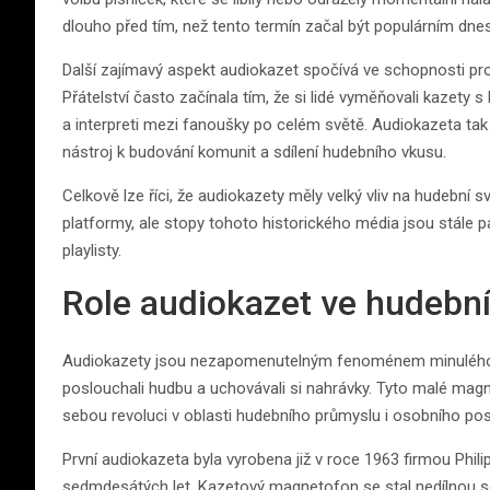
dlouho před tím, než tento termín začal být populárním dnes
Další zajímavý aspekt audiokazet spočívá ve schopnosti pr
Přátelství často začínala tím, že si lidé vyměňovali kazety 
a interpreti mezi fanoušky po celém světě. Audiokazeta tak s
nástroj k budování komunit a sdílení hudebního vkusu.
Celkově lze říci, že audiokazety měly velký vliv na hudební s
platformy, ale stopy tohoto historického média jsou stále
playlisty.
Role audiokazet ve hudebn
Audiokazety jsou nezapomenutelným fenoménem minulého st
poslouchali hudbu a uchovávali si nahrávky. Tyto malé magn
sebou revoluci v oblasti hudebního průmyslu i osobního pos
První audiokazeta byla vyrobena již v roce 1963 firmou Phili
sedmdesátých let. Kazetový magnetofon se stal nedílnou 