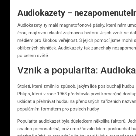
Audiokazety – nezapomenuteln
Audiokazety, ty malé magnetofonové pásky, které nám umož
érou, mají svou vlastní zajímavou historii. Jejich vznik se da
médiem pro širokou veřejnost. S jejich pomocí jsme mohli sna
oblíbených písniček. Audiokazety tak zanechaly nezapomenu
po celém světě.
Vznik a popularita: Audiok
Století, které změnilo způsob, jakým lidé poslouchají hudbu
Philips, která v roce 1963 představila první komerčně dos
ukládat a přehrávat hudbu na přenosných zařízeních nazvaný
populárním formátem pro poslech hudby.
Popularita audiokazet byla důsledkem několika faktorů. Jedn
snadno prenosatelná, což umožňovalo lidem poslouchat hud