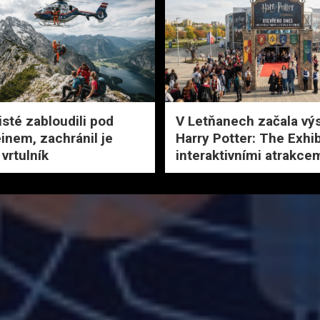
isté zabloudili pod
V Letňanech začala vý
inem, zachránil je
Harry Potter: The Exhib
 vrtulník
interaktivními atrakce