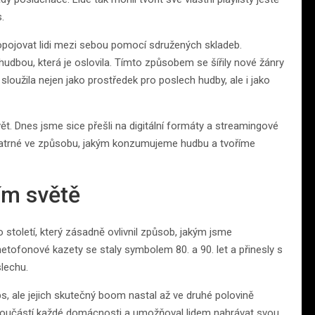
.
opojovat lidi mezi sebou pomocí sdružených skladeb.
s hudbou, která je oslovila. Tímto způsobem se šířily nové žánry
loužila nejen jako prostředek pro poslech hudby, ale i jako
vět. Dnes jsme sice přešli na digitální formáty a streamingové
 patrné ve způsobu, jakým konzumujeme hudbu a tvoříme
ím světě
oletí, který zásadně ovlivnil způsob, jakým jsme
etofonové kazety se staly symbolem 80. a 90. let a přinesly s
lechu.
ps, ale jejich skutečný boom nastal až ve druhé polovině
součástí každé domácnosti a umožňoval lidem nahrávat svou