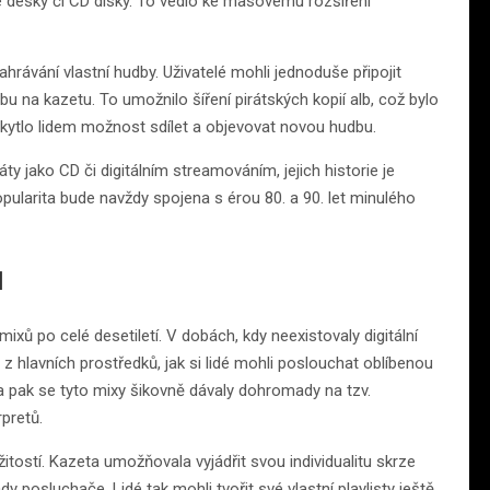
vé desky či CD disky. To vedlo ke masovému rozšíření
rávání vlastní hudby. Uživatelé mohli jednoduše připojit
u na kazetu. To umožnilo šíření pirátských kopií alb, což bylo
kytlo lidem možnost sdílet a objevovat novou hudbu.
 jako CD či digitálním streamováním, jejich historie je
opularita bude navždy spojena s érou 80. a 90. let minulého
ů
ixů po celé desetiletí. V dobách, kdy neexistovaly digitální
z hlavních prostředků, jak si lidé mohli poslouchat oblíbenou
 pak se tyto mixy šikovně dávaly dohromady na tzv.
pretů.
itostí. Kazeta umožňovala vyjádřit svou individualitu skrze
y posluchače. Lidé tak mohli tvořit své vlastní playlisty ještě