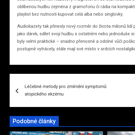
oblíbenou hudbu zejména z gramofonu či rádia na kompaktní 
playlist bez nutnosti kupovat celá alba nebo singlovky.
Audiokazety tak přinesly nový rozměr do života milionů lid
jako dárek, sdílet svoji hudbu s ostatními nebo jednoduše s
byly velmi praktické – snadno přenosné a odolné vůči poško
postupně vytrácely, stále mají své místo v srdcích nostalgi
Navigace
Léčebné metody pro zmírnění symptomů
pro
atopického ekzému
příspěvek
Podobné články