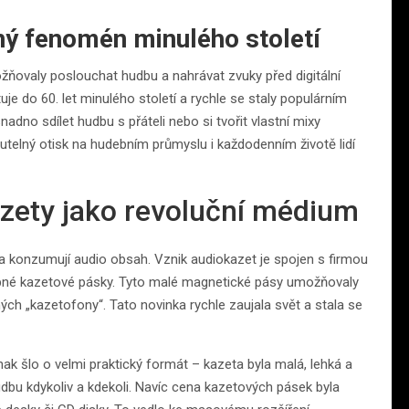
ý fenomén minulého století
ňovaly poslouchat hudbu a nahrávat zvuky před digitální
tuje do 60. let minulého století a rychle se staly populárním
dno sdílet hudbu s přáteli nebo si tvořit vlastní mixy
telný otisk na hudebním průmyslu i každodenním životě lidí
azety jako revoluční médium
 a konzumují audio obsah. Vznik audiokazet je spojen s firmou
tupné kazetové pásky. Tyto malé magnetické pásy umožňovaly
ch „kazetofony“. Tato novinka rychle zaujala svět a stala se
ak šlo o velmi praktický formát – kazeta byla malá, lehká a
bu kdykoliv a kdekoli. Navíc cena kazetových pásek byla