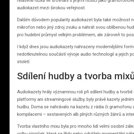
relativně nízká ve srovnání s jinými nosiči jako gramofono
audiokazet mezi širokou veřejnost.
Dalším důvodem popularity audiokazet byla také možnost nah
mikrofon nebo jiný zdroj zvuku a nahrát svou oblíbenou hudb
pro hudební průmysl velkým problémem, ale zároveň to pos
I když dnes jsou audiokazety nahrazeny modernějšími formáty
nedotknutelnou součástí vývoje audio technologií a jejich p
století.
Sdílení hudby a tvorba mix
Audiokazety hrály významnou roli při sdílení hudby a tvorbě m
platformy ani streamingové služby, byly právě kazety jedním 
hudbu. Doma se nahrávalo na kazetu z rádia či gramofonu a
kompilacemi – sestavených alb plných různých žánrů a inter
Tvorba vlastního mixu byla pro mnoho lidí velmi osobní zálež
volbu písniček, které se líbily nebo odrážely momentální nálad