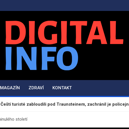
Digital-Info.cz
Zpravodajství, informace a novinky
MAGAZÍN
ZDRAVÍ
KONTAKT
té zabloudili pod Traunsteinem, zachránil je policejní vrtulník
nulého století