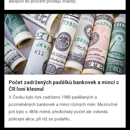
alespoň 80 procent prodejů značky…
Počet zadržených padělků bankovek a mincí c
ČR loni klesnul
V Česku bylo loni zadrženo 1980 padělaných a
pozměněných bankovek a mincí různých měn. Meziročně
jich bylo o 4856 méně, předloňský počet ale ovlivnila
policejní akce, při níž se podařilo…