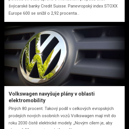
švýcarské banky Credit Suisse. Panevropský index STOXX
Europe 600 se snížil o 2,92 procenta…
Volkswagen navyšuje plány v oblasti
elektromobility
Plných 80 procent. Takový podíl v celkových evropských
prodejích nových osobních vozů Volkswagen mají mít do
roku 2030 čistě elektrické modely. „Novým cílem je, aby