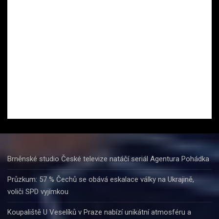
Brněnské studio České televize natáčí seriál Agentura Pohádka
Průzkum: 57 % Čechů se obává eskalace války na Ukrajině,
voliči SPD vyjímkou
Koupaliště U Veselíků v Praze nabízí unikátní atmosféru a