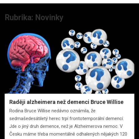
Rubrika:
Novinky
Raději alzheimera než demenci Bruce Willise
Rodina Bruce Willise nedávno oznámila, že
sedmašedesátiletý herec trpí frontotemporální demencí.
Jde o jiný druh demence, než je Alzheimerova nemoc. V
Česku máme třeba momentálně odhalených nějakých 120