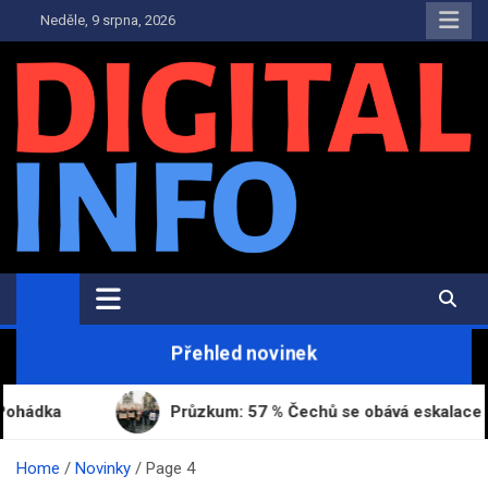
Skip
Neděle, 9 srpna, 2026
to
content
Digital-Info.cz
Zpravodajství, informace a novinky
Přehled novinek
Průzkum: 57 % Čechů se obává eskalace války na Ukra
Home
Novinky
Page 4