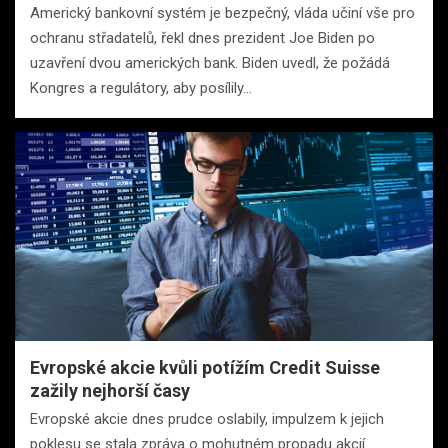
Americký bankovní systém je bezpečný, vláda učiní vše pro
ochranu střadatelů, řekl dnes prezident Joe Biden po
uzavření dvou amerických bank. Biden uvedl, že požádá
Kongres a regulátory, aby posílily…
Evropské akcie kvůli potížím Credit Suisse
zažily nejhorší časy
Evropské akcie dnes prudce oslabily, impulzem k jejich
poklesu se stala zpráva o mohutném propadu akcií