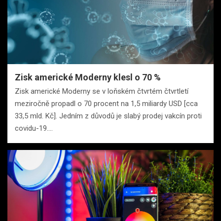
Zisk americké Moderny klesl o 70 %
Zisk americké Moderny se v loňském čtvrtém čtvrtletí
meziročně propadl o 70 procent na 1,5 miliardy USD [cca
33,5 mld. Kč]. Jedním z důvodů je slabý prodej vakcín proti
covidu-19.…