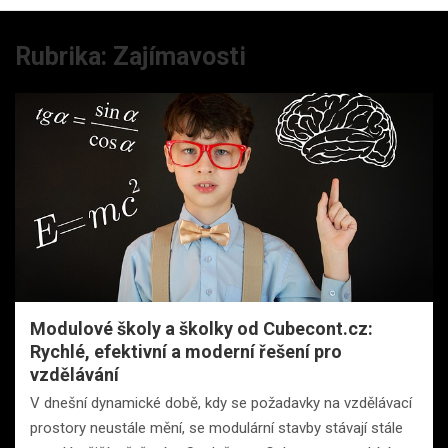
Rubrika:
Zajímavosti
Modulové školy a školky od Cubecont.cz:
Rychlé, efektivní a moderní řešení pro
vzdělávání
V dnešní dynamické době, kdy se požadavky na vzdělávací
prostory neustále mění, se modulární stavby stávají stále