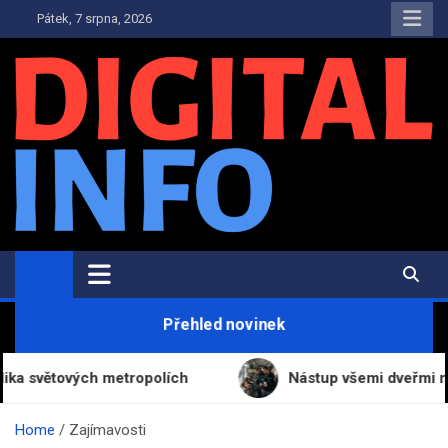
Skip
Pátek, 7 srpna, 2026
to
content
Digital-Info.cz
Zpravodajství, informace a novinky
Přehled novinek
světových metropolích
Nástup všemi dveřmi na aut
Home
Zajímavosti