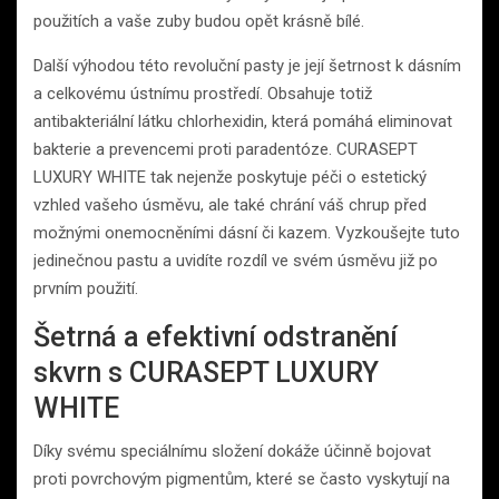
použitích a vaše zuby budou opět krásně bílé.
Další výhodou této revoluční pasty je její šetrnost k dásním
a celkovému ústnímu prostředí. Obsahuje totiž
antibakteriální látku chlorhexidin, která pomáhá eliminovat
bakterie a prevencemi proti paradentóze. CURASEPT
LUXURY WHITE tak nejenže poskytuje péči o estetický
vzhled vašeho úsměvu, ale také chrání váš chrup před
možnými onemocněními dásní či kazem. Vyzkoušejte tuto
jedinečnou pastu a uvidíte rozdíl ve svém úsměvu již po
prvním použití.
Šetrná a efektivní odstranění
skvrn s CURASEPT LUXURY
WHITE
Díky svému speciálnímu složení dokáže účinně bojovat
proti povrchovým pigmentům, které se často vyskytují na