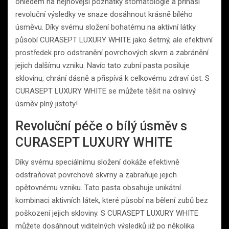
ohledem na nejnovější poznatky stomatologie a přináší
revoluční výsledky ve snaze dosáhnout krásně bílého
úsměvu. Díky svému složení bohatému na aktivní látky
působí CURASEPT LUXURY WHITE jako šetrný, ale efektivní
prostředek pro odstranění povrchových skvrn a zabránění
jejich dalšímu vzniku. Navíc tato zubní pasta posiluje
sklovinu, chrání dásně a přispívá k celkovému zdraví úst. S
CURASEPT LUXURY WHITE se můžete těšit na oslnivý
úsměv plný jistoty!
Revoluční péče o bílý úsměv s
CURASEPT LUXURY WHITE
Díky svému speciálnímu složení dokáže efektivně
odstraňovat povrchové skvrny a zabraňuje jejich
opětovnému vzniku. Tato pasta obsahuje unikátní
kombinaci aktivních látek, které působí na bělení zubů bez
poškození jejich skloviny. S CURASEPT LUXURY WHITE
můžete dosáhnout viditelných výsledků již po několika