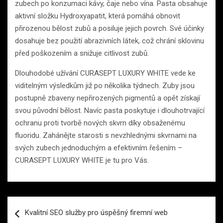
zubech po konzumaci kávy, čaje nebo vína. Pasta obsahuje
aktivní složku Hydroxyapatit, která pomáhá obnovit
přirozenou bělost zubů a posiluje jejich povrch. Své účinky
dosahuje bez použití abrazivních látek, což chrání sklovinu
před poškozením a snižuje citlivost zubů.
Dlouhodobé užívání CURASEPT LUXURY WHITE vede ke
viditelným výsledkům již po několika týdnech. Zuby jsou
postupně zbaveny nepřirozených pigmentů a opět získají
svou původní bělost. Navíc pasta poskytuje i dlouhotrvající
ochranu proti tvorbě nových skvrn díky obsaženému
fluoridu. Zahánějte starosti s nevzhlednými skvrnami na
svých zubech jednoduchým a efektivním řešením –
CURASEPT LUXURY WHITE je tu pro Vás.
Navigace
Kvalitní SEO služby pro úspěšný firemní web
pro