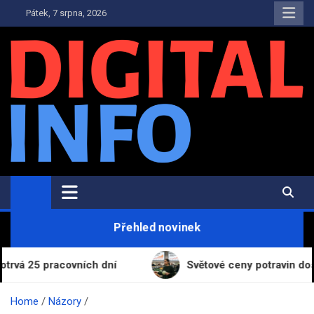
Skip
Pátek, 7 srpna, 2026
to
content
Digital-Info.cz
Zpravodajství, informace a novinky
Přehled novinek
 pracovních dní
Světové ceny potravin dosáhly nej
Home
Názory