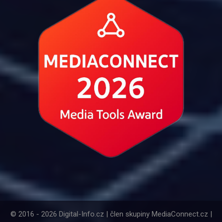
© 2016 - 2026 Digital-Info.cz | člen skupiny MediaConnect.cz |