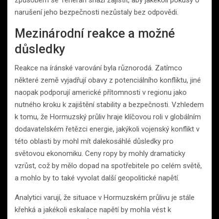
způsobem se Teherán snaží zajistit, aby jakékoli pokusy o
narušení jeho bezpečnosti nezůstaly bez odpovědi.
Mezinárodní reakce a možné
důsledky
Reakce na íránské varování byla různorodá. Zatímco
některé země vyjadřují obavy z potenciálního konfliktu, jiné
naopak podporují americké přítomnosti v regionu jako
nutného kroku k zajištění stability a bezpečnosti. Vzhledem
k tomu, že Hormuzský průliv hraje klíčovou roli v globálním
dodavatelském řetězci energie, jakýkoli vojenský konflikt v
této oblasti by mohl mít dalekosáhlé důsledky pro
světovou ekonomiku. Ceny ropy by mohly dramaticky
vzrůst, což by mělo dopad na spotřebitele po celém světě,
a mohlo by to také vyvolat další geopolitické napětí.
Analytici varují, že situace v Hormuzském průlivu je stále
křehká a jakékoli eskalace napětí by mohla vést k