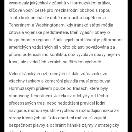
vyvarovaly jakýchkoliv zásahů v Hormuzském průlivu,
klíčové vodní cestě pro mezinárodní obchod s ropou.
Tento krok přichází v době rostoucího napětí mezi
Teheránem a Washingtonem, kdy íránské státní média
citovala vojenské představitele, kteří vyjádřili obavy o
bezpečnost v regionu. Podle jejich prohlášení je přítomnost
amerických vzdušných sil v této oblasti považována za
příčinu potenciálního konfliktu, což vyvolává obavy nejen v
Íránu, ale i v dalších zemích na Blízkém východě.
Velení íránských ozbrojených sil dále zdůraznilo, že
všechny tankery a komerční plavidla musí proplouvat
Hormuzským průlivem pouze po trasách, které byly
stanoveny Teheránem. Jakékoliv odchylky od těchto
předepsaných tras, nebo nedodržení pravidel lodní
navigace, mohou vyústit v rychlou a rozhodující reakci ze
strany íránských sil. Toto opatření má za cíl zajistit
bezpečnost plavby a ochránit íránské zájmy v strategicky