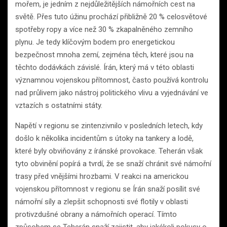
mořem, je jedním z nejdůležitějších námořních cest na
světě. Přes tuto úžinu prochází přibližně 20 % celosvětové
spotřeby ropy a více než 30 % zkapalněného zemního
plynu. Je tedy klíčovým bodem pro energetickou
bezpečnost mnoha zemí, zejména těch, které jsou na
těchto dodávkách závislé. Írán, který má v této oblasti
významnou vojenskou přítomnost, často používá kontrolu
nad průlivem jako nástroj politického vlivu a vyjednávání ve
vztazích s ostatními státy.
Napětí v regionu se zintenzivnilo v posledních letech, kdy
došlo k několika incidentům s útoky na tankery a lodě,
které byly obviňovány z íránské provokace. Teherán však
tyto obvinění popírá a tvrdí, že se snaží chránit své námořní
trasy před vnějšími hrozbami. V reakci na americkou
vojenskou přítomnost v regionu se Írán snaží posílit své
námořní síly a zlepšit schopnosti své flotily v oblasti
protivzdušné obrany a námořních operací. Tímto