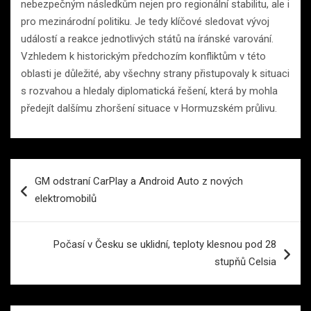
nebezpečným následkům nejen pro regionální stabilitu, ale i
pro mezinárodní politiku. Je tedy klíčové sledovat vývoj
událostí a reakce jednotlivých států na íránské varování.
Vzhledem k historickým předchozím konfliktům v této
oblasti je důležité, aby všechny strany přistupovaly k situaci
s rozvahou a hledaly diplomatická řešení, která by mohla
předejít dalšímu zhoršení situace v Hormuzském průlivu.
Navigace
GM odstraní CarPlay a Android Auto z nových
pro
elektromobilů
příspěvek
Počasí v Česku se uklidní, teploty klesnou pod 28
stupňů Celsia