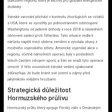
důležitém regionu, který je klíčový pro globální energetické
dodávky.
Íránské varování přichází v kontextu zhoršujících se vztahů
s USA, které se vyostřily po jednostranném odstoupení
Washingtonu od jaderné dohody v roce 2018 a následném
obnovení sankcí proti Teheránu. Tato situace vedla k
nárůstu napětí mezi oběma zeměmi a vyvolala obavy z
možného vojenského střetu. Americké vojenské akce v
regionu, včetně námořních operací, byly v posledních
letech častým zdrojem sporů, a Írán se snaží tyto operace
omezit. V této souvislosti íránské vedení opakovaně
zdůrazňuje, že bude bránit své území a zájmy před
jakýmikoliv vnějšími hrozbami.
Strategická důležitost
Hormuzského průlivu
Hormuzský průliv, který spojuje Perský záliv s Ománským