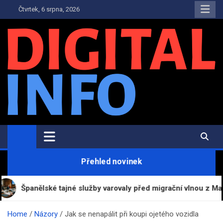
Skip
Čtvrtek, 6 srpna, 2026
to
content
Digital-Info.cz
Zpravodajství, informace a novinky
Přehled novinek
nělské tajné služby varovaly před migrační vlnou z Maroka, mini
Home
Názory
Jak se nenapálit při koupi ojetého vozidla