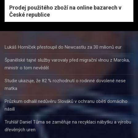
Prodej použitého zboží na online bazarech v
České republice
Lukáš Horníček přestoupil do Newcastlu za 30 milionů eur
Španělské tajné služby varovaly před migrační vlnou z Maroka,
ministr o tom nevěděl
Studie ukazuje, že 82 % rozhodnutí o rodinné dovolené nese
matka
Průzkum odhalil nedůvěru Slováků v ochranu obětí domácího
násilí
Truhlář Daniel Tůma se zaměřuje na recyklaci nábytku a výrobu
dřevěných uren