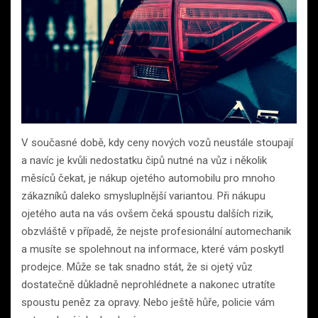
V současné době, kdy ceny nových vozů neustále stoupají
a navíc je kvůli nedostatku čipů nutné na vůz i několik
měsíců čekat, je nákup ojetého automobilu pro mnoho
zákazníků daleko smysluplnější variantou. Při nákupu
ojetého auta na vás ovšem čeká spoustu dalších rizik,
obzvláště v případě, že nejste profesionální automechanik
a musíte se spolehnout na informace, které vám poskytl
prodejce. Může se tak snadno stát, že si ojetý vůz
dostatečně důkladně neprohlédnete a nakonec utratíte
spoustu peněz za opravy. Nebo ještě hůře, policie vám