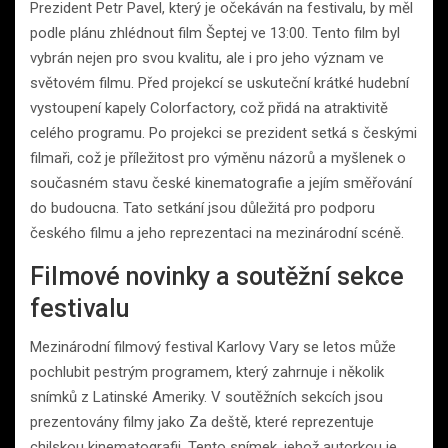
Prezident Petr Pavel, který je očekáván na festivalu, by měl
podle plánu zhlédnout film Šeptej ve 13:00. Tento film byl
vybrán nejen pro svou kvalitu, ale i pro jeho význam ve
světovém filmu. Před projekcí se uskuteční krátké hudební
vystoupení kapely Colorfactory, což přidá na atraktivitě
celého programu. Po projekci se prezident setká s českými
filmaři, což je příležitost pro výměnu názorů a myšlenek o
současném stavu české kinematografie a jejím směřování
do budoucna. Tato setkání jsou důležitá pro podporu
českého filmu a jeho reprezentaci na mezinárodní scéně.
Filmové novinky a soutěžní sekce
festivalu
Mezinárodní filmový festival Karlovy Vary se letos může
pochlubit pestrým programem, který zahrnuje i několik
snímků z Latinské Ameriky. V soutěžních sekcích jsou
prezentovány filmy jako Za deště, které reprezentuje
chilskou kinematografii. Tento snímek, jehož autorkou je