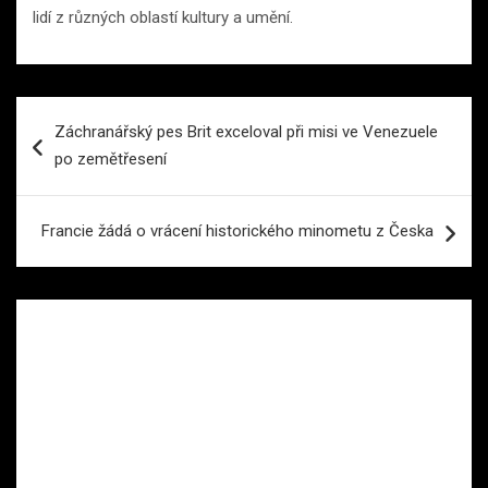
lidí z různých oblastí kultury a umění.
Navigace
Záchranářský pes Brit exceloval při misi ve Venezuele
pro
po zemětřesení
příspěvek
Francie žádá o vrácení historického minometu z Česka