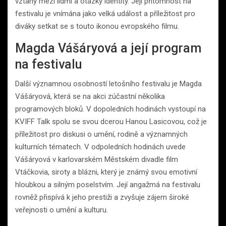
vztahy mezi lidmi a otázky identity. Její přítomnost na
festivalu je vnímána jako velká událost a příležitost pro
diváky setkat se s touto ikonou evropského filmu.
Magda Vášáryová a její program
na festivalu
Další významnou osobností letošního festivalu je Magda
Vášáryová, která se na akci zúčastní několika
programových bloků. V dopoledních hodinách vystoupí na
KVIFF Talk spolu se svou dcerou Hanou Lasicovou, což je
příležitost pro diskusi o umění, rodině a významných
kulturních tématech. V odpoledních hodinách uvede
Vášáryová v karlovarském Městském divadle film
Vtáčkovia, siroty a blázni, který je známý svou emotivní
hloubkou a silným poselstvím. Její angažmá na festivalu
rovněž přispívá k jeho prestiži a zvyšuje zájem široké
veřejnosti o umění a kulturu.