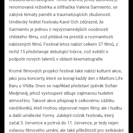
renomovaná režisérka a střihačka Valeria Sarmiento, se
zabývá tématy paměti a traumatizujících zkušeností.
Umělecký ředitel festivalu Karel Och zdůraznil, že
Sarmiento je jednou z nejvýznamnějších osobností
chilského filmu, což přidává na prestiži a rozmanitosti
nabízených filmů. Festival letos nabízí celkem 37 filmů, z
nichž 15 představuje debutující tvůrce, což svědčí o
podpoře nových talentů v oblasti kinematografie.
Kromě filmových projekcí festival také nabízí kulturní akce,
jako jsou koncerty, které se konají každý den v Mattoni Life
Baru u Vřídla. Dnes se například představí zpěvák Sofian
Medjmedj, jehož vystoupení slibuje zajímavou hudební
atmosféru. Takové akce přispívají k celkovému zážitku
návštěvníků, kteří mohou objevovat nejen filmy, ale i hudbu
a další umělecké formy. Jubilejní ročník festivalu, který
začal 3. července a potrvá do 11. července, je tedy nejen
oslavou filmového umění, ale také příležitostí pro setkávání