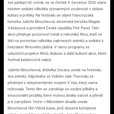
své jubilejní 60. ročník, se ve čtvrtek 9. července 2026 stane
místem setkání několika významných osobností z oblasti
kultury a politiky. Na festivalu se objeví francouzská
herečka Juliette Binocheová, slovenská herečka Magda
Vášáryová a prezident České republiky Petr Pavel. Tato
akce přitahuje pozornost médií a milovníků filmu, kteří se
těší na prezentaci několika zajímavých snímků a setkání s
hvězdami filmového plátna. V rámci programu se
uskuteční projekce filmů, diskuse a další kulturní akce, které
festival každoročně nabízí.
Juliette Binocheová, držitelka Oscara, uvede na festivalu
dva snímky. Odpoledne ve Velkém sále Thermalu se
představí s dokumentárním esejem V nás, který sama
režírovala. Tento film se zaměřuje na osobní příběhy a
emocionální prožitky, které mohou diváky oslovit a přimět
je k zamyšlení. Večer v Městském divadle uvede
Binocheová film Věrná kopie, jenž zkoumá komplexní