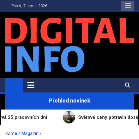
Skip
Pátek, 7 srpna, 2026
to
content
Digital-Info.cz
Zpravodajství, informace a novinky
Přehled novinek
acovních dní
Světové ceny potravin dosáhly nejvyš
Home
Magazín