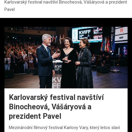
Karlovarský festival navštíví Binocheová, Vášáryová a prezident
Pavel
Karlovarský festival navštíví
Binocheová, Vášáryová a
prezident Pavel
Mezinárodní filmový festival Karlovy Vary, který letos slaví