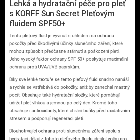
Lehká a hydratační péče pro pleť
s KORFF Sun Secret Pleťovým
fluidem SPF50+
Tento pleťový fluid je vyvinut s ohledem na ochranu
pokožky před škodlivými účinky slunečního záření, které
mohou způsobit předčasné stárnutí a poškození pleti.
Jeho vysoký faktor ochrany SPF 50+ poskytuje maximální
ochranu proti UVA/UVB paprskům.
Díky své lehké textuře se tento pleťový fluid snadno nanáší
a rychle se vstřebává do pokožky, aniž by zanechal mastný
pocit. Obsahuje také hydratační složky, které pomáhají
udržet pleť vlhkou a jemnou po celý den. Kromě toho
obsahuje i antioxidanty, které chrání buňky před oxidativním
stresem a podporují regeneraci pleti.
Dlouhotrvající ochrana proti slunečnímu záření spolu s
hydratací dělají z tohoto pleťového fluidu ideální volbu pro