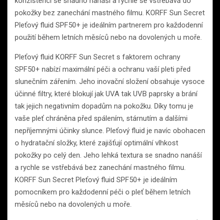
konzistenci se snadno nanáší a rychle se vstřebává do
pokožky bez zanechání mastného filmu. KORFF Sun Secret
Pleťový fluid SPF50+ je ideálním partnerem pro každodenní
použití během letních měsíců nebo na dovolených u moře.
Pleťový fluid KORFF Sun Secret s faktorem ochrany
SPF50+ nabízí maximální péči a ochranu vaší pleti před
slunečním zářením. Jeho inovační složení obsahuje vysoce
účinné filtry, které blokují jak UVA tak UVB paprsky a brání
tak jejich negativním dopadům na pokožku. Díky tomu je
vaše pleť chráněna před spálením, stárnutím a dalšími
nepříjemnými účinky slunce. Pleťový fluid je navíc obohacen
o hydratační složky, které zajišťují optimální vlhkost
pokožky po celý den. Jeho lehká textura se snadno nanáší
a rychle se vstřebává bez zanechání mastného filmu.
KORFF Sun Secret Pleťový fluid SPF50+ je ideálním
pomocníkem pro každodenní péči o pleť během letních
měsíců nebo na dovolených u moře.