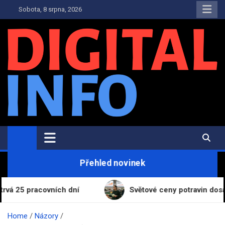
Skip
Sobota, 8 srpna, 2026
to
content
Digital-Info.cz
Zpravodajství, informace a novinky
Přehled novinek
pracovních dní
Světové ceny potravin dosáhly nejv
Home
Názory