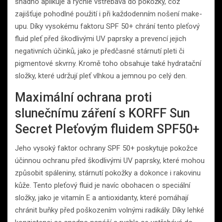
snadno aplikuje a rychle vstřebává do pokožky, což
zajišťuje pohodlné použití i při každodenním nošení make-
upu. Díky vysokému faktoru SPF 50+ chrání tento pleťový
fluid pleť před škodlivými UV paprsky a prevencí jejich
negativních účinků, jako je předčasné stárnutí pleti či
pigmentové skvrny. Kromě toho obsahuje také hydratační
složky, které udržují pleť vlhkou a jemnou po celý den.
Maximální ochrana proti
slunečnímu záření s KORFF Sun
Secret Pleťovým fluidem SPF50+
Jeho vysoký faktor ochrany SPF 50+ poskytuje pokožce
účinnou ochranu před škodlivými UV paprsky, které mohou
způsobit spáleniny, stárnutí pokožky a dokonce i rakovinu
kůže. Tento pleťový fluid je navíc obohacen o speciální
složky, jako je vitamín E a antioxidanty, které pomáhají
chránit buňky před poškozením volnými radikály. Díky lehké