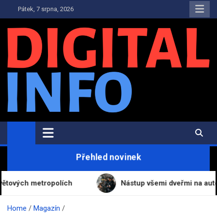
Skip
Pátek, 7 srpna, 2026
to
content
Digital-Info.cz
Zpravodajství, informace a novinky
Přehled novinek
 metropolích
Nástup všemi dveřmi na autobusových
Home
Magazín