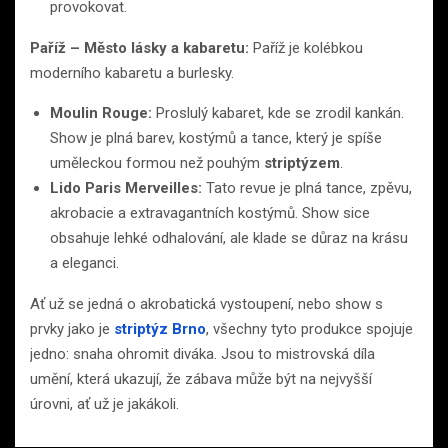
provokovat.
Paříž – Město lásky a kabaretu:
Paříž je kolébkou
moderního kabaretu a burlesky.
Moulin Rouge:
Proslulý kabaret, kde se zrodil kankán.
Show je plná barev, kostýmů a tance, který je spíše
uměleckou formou než pouhým
striptýzem
.
Lido Paris Merveilles:
Tato revue je plná tance, zpěvu,
akrobacie a extravagantních kostýmů. Show sice
obsahuje lehké odhalování, ale klade se důraz na krásu
a eleganci.
Ať už se jedná o akrobatická vystoupení, nebo show s
prvky jako je
striptýz Brno
, všechny tyto produkce spojuje
jedno: snaha ohromit diváka. Jsou to mistrovská díla
umění, která ukazují, že zábava může být na nejvyšší
úrovni, ať už je jakákoli.