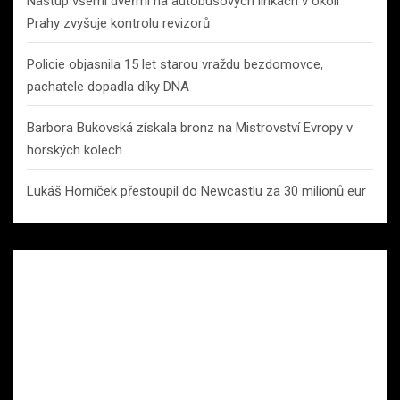
Nástup všemi dveřmi na autobusových linkách v okolí
Prahy zvyšuje kontrolu revizorů
Policie objasnila 15 let starou vraždu bezdomovce,
pachatele dopadla díky DNA
Barbora Bukovská získala bronz na Mistrovství Evropy v
horských kolech
Lukáš Horníček přestoupil do Newcastlu za 30 milionů eur