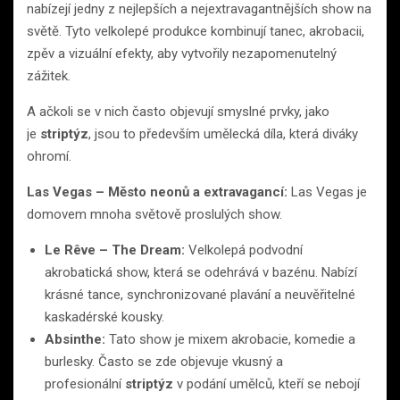
nabízejí jedny z nejlepších a nejextravagantnějších show na
světě. Tyto velkolepé produkce kombinují tanec, akrobacii,
zpěv a vizuální efekty, aby vytvořily nezapomenutelný
zážitek.
A ačkoli se v nich často objevují smyslné prvky, jako
je
striptýz
, jsou to především umělecká díla, která diváky
ohromí.
Las Vegas – Město neonů a extravagancí:
Las Vegas je
domovem mnoha světově proslulých show.
Le Rêve – The Dream:
Velkolepá podvodní
akrobatická show, která se odehrává v bazénu. Nabízí
krásné tance, synchronizované plavání a neuvěřitelné
kaskadérské kousky.
Absinthe:
Tato show je mixem akrobacie, komedie a
burlesky. Často se zde objevuje vkusný a
profesionální
striptýz
v podání umělců, kteří se nebojí