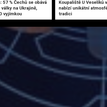
: 57 % Čechů se obává
Koupaliště U Veselíků 
 války na Ukrajině,
nabízí unikátní atmosf
PD vyjímkou
tradici