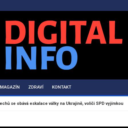
Digital-Info.cz
Zpravodajství, informace a novinky
MAGAZÍN
ZDRAVÍ
KONTAKT
eskalace války na Ukrajině, voliči SPD vyjímkou
K