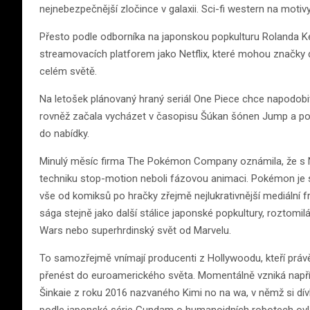
nejnebezpečnější zločince v galaxii. Sci-fi western na motiv
Přesto podle odborníka na japonskou popkulturu Rolanda K
streamovacích platforem jako Netflix, které mohou značky 
celém světě.
Na letošek plánovaný hraný seriál One Piece chce napodob
rovněž začala vycházet v časopisu Šúkan šónen Jump a podle n
do nabídky.
Minulý měsíc firma The Pokémon Company oznámila, že s Ne
techniku stop-motion neboli fázovou animaci. Pokémon je 
vše od komiksů po hračky zřejmě nejlukrativnější mediální fr
sága stejně jako další stálice japonské popkultury, roztomilá
Wars nebo superhrdinský svět od Marvelu.
To samozřejmě vnímají producenti z Hollywoodu, kteří právě
přenést do euroamerického světa. Momentálně vzniká nap
Šinkaie z roku 2016 nazvaného Kimi no na wa, v němž si dívk