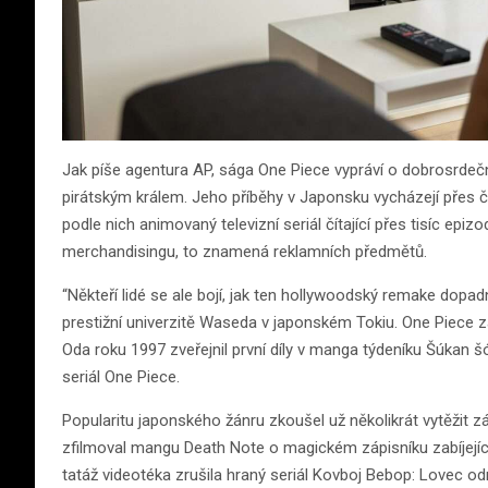
Jak píše agentura AP, sága One Piece vypráví o dobrosrdeč
pirátským králem. Jeho příběhy v Japonsku vycházejí přes čtvr
podle nich animovaný televizní seriál čítající přes tisíc epi
merchandisingu, to znamená reklamních předmětů.
“Někteří lidé se ale bojí, jak ten hollywoodský remake dopadne
prestižní univerzitě Waseda v japonském Tokiu. One Piece zač
Oda roku 1997 zveřejnil první díly v manga týdeníku Šúkan
seriál One Piece.
Popularitu japonského žánru zkoušel už několikrát vytěžit záb
zfilmoval mangu Death Note o magickém zápisníku zabíjejíc
tatáž videotéka zrušila hraný seriál Kovboj Bebop: Lovec o