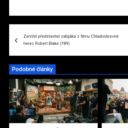
Navigace
Zemřel představitel zabijáka z filmu Chladnokrevně
pro
herec Robert Blake (†89)
příspěvek
Podobné články