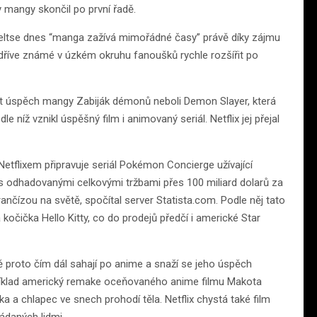
y mangy skončil po první řadě.
eltse dnes “manga zažívá mimořádné časy” právě díky zájmu
dříve známé v úzkém okruhu fanoušků rychle rozšířit po
it úspěch mangy Zabiják démonů neboli Demon Slayer, která
íž vznikl úspěšný film i animovaný seriál. Netflix jej přejal
tflixem připravuje seriál Pokémon Concierge užívající
s odhadovanými celkovými tržbami přes 100 miliard dolarů za
ančízou na světě, spočítal server Statista.com. Podle něj tato
 kočička Hello Kitty, co do prodejů předčí i americké Star
 proto čím dál sahají po anime a snaží se jeho úspěch
říklad americký remake oceňovaného anime filmu Makota
a a chlapec ve snech prohodí těla. Netflix chystá také film