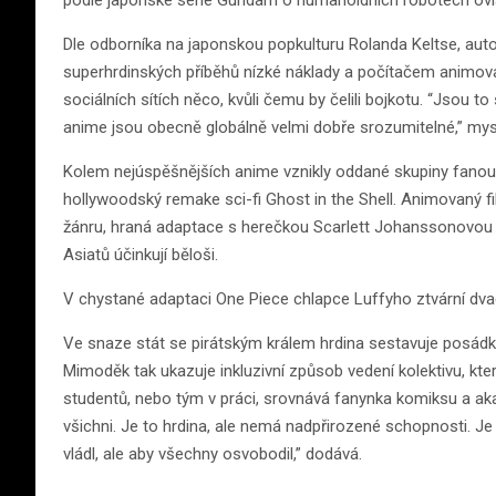
podle japonské série Gundam o humanoidních robotech ovl
Dle odborníka na japonskou popkulturu Rolanda Keltse, aut
superhrdinských příběhů nízké náklady a počítačem animovan
sociálních sítích něco, kvůli čemu by čelili bojkotu. “Jsou t
anime jsou obecně globálně velmi dobře srozumitelné,” myslí
Kolem nejúspěšnějších anime vznikly oddané skupiny fanoušk
hollywoodský remake sci-fi Ghost in the Shell. Animovaný fi
žánru, hraná adaptace s herečkou Scarlett Johanssonovou z r
Asiatů účinkují běloši.
V chystané adaptaci One Piece chlapce Luffyho ztvární dvac
Ve snaze stát se pirátským králem hrdina sestavuje posádku
Mimoděk tak ukazuje inkluzivní způsob vedení kolektivu, který 
studentů, nebo tým v práci, srovnává fanynka komiksu a akade
všichni. Je to hrdina, ale nemá nadpřirozené schopnosti. Je
vládl, ale aby všechny osvobodil,” dodává.