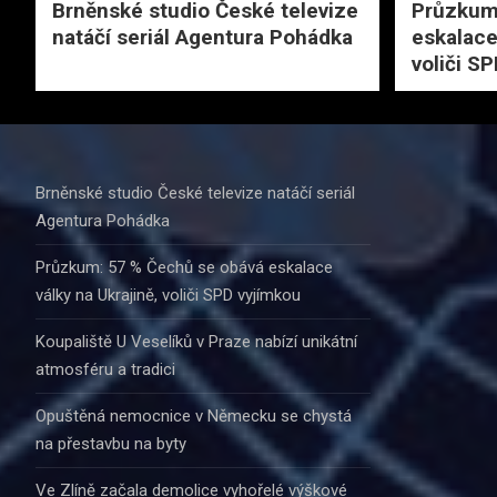
Brněnské studio České televize
Průzkum
natáčí seriál Agentura Pohádka
eskalace
voliči S
Brněnské studio České televize natáčí seriál
Agentura Pohádka
Průzkum: 57 % Čechů se obává eskalace
války na Ukrajině, voliči SPD vyjímkou
Koupaliště U Veselíků v Praze nabízí unikátní
atmosféru a tradici
Opuštěná nemocnice v Německu se chystá
na přestavbu na byty
Ve Zlíně začala demolice vyhořelé výškové