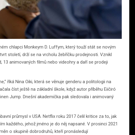
ném chlapci Monkeym D. Luffym, který touží stát se novým
t století, drží se na vrcholu žebříčku prodejnosti. Vznikl
zod, 13 animovaných filmů nebo videohry a daří se prodeji
,” říká Nina Oiki, která se věnuje genderu a politologii na
ala číst ještě na základní škole, když autor příběhu Eiičiró
 šónen Jump. Dnešní akademička pak sledovala i animovaný
avní průmysl v USA. Netflix roku 2017 čelil kritice za to, jak
ím každého, jehož jméno je do něj napsané. V prosinci 2021
dměn o skupině dobrodruhů, kteří pronásledují