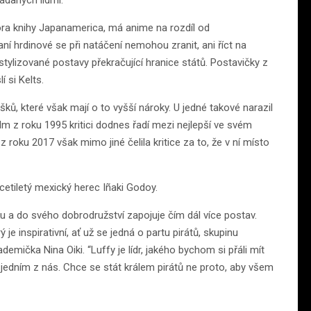
ádaných lidmi.
ora knihy Japanamerica, má anime na rozdíl od
í hrdinové se při natáčení nemohou zranit, ani říct na
o stylizované postavy překračující hranice států. Postavičky z
 si Kelts.
ů, které však mají o to vyšší nároky. U jedné takové narazil
lm z roku 1995 kritici dodnes řadí mezi nejlepší ve svém
oku 2017 však mimo jiné čelila kritice za to, že v ní místo
etiletý mexický herec Iñaki Godoy.
 a do svého dobrodružství zapojuje čím dál více postav.
je inspirativní, ať už se jedná o partu pirátů, skupinu
mička Nina Oiki. “Luffy je lídr, jakého bychom si přáli mít
 jedním z nás. Chce se stát králem pirátů ne proto, aby všem