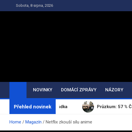
Skip
Sobota, 8 srpna, 2026
to
content
NOVINKY
DOMÁCÍ ZPRÁVY
NÁZORY
Přehled novinek
ál Agentura Pohádka
Průzkum: 57 % Čechů se obává 
Home
Magazín
Netflix zkouší sílu anime