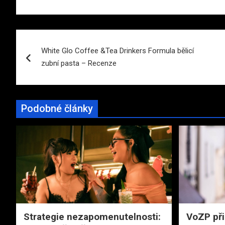
Navigace
White Glo Coffee &Tea Drinkers Formula bělicí
pro
zubní pasta – Recenze
příspěvek
Podobné články
Strategie nezapomenutelnosti:
VoZP při