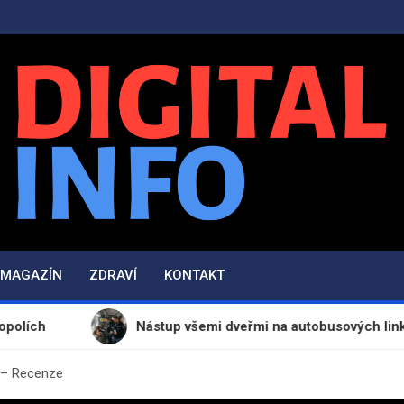
Digital-Info.cz
Zpravodajství, informace a novinky
MAGAZÍN
ZDRAVÍ
KONTAKT
Nástup všemi dveřmi na autobusových linkách v okol
l – Recenze