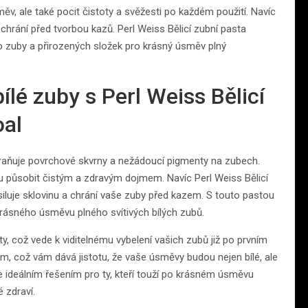
měv, ale také pocit čistoty a svěžesti po každém použití. Navíc
 chrání před tvorbou kazů. Perl Weiss Bělicí zubní pasta
 zuby a přirozených složek pro krásný úsměv plný
ílé zuby s Perl Weiss Bělicí
oal
dstraňuje povrchové skvrny a nežádoucí pigmenty na zubech.
u působit čistým a zdravým dojmem. Navíc Perl Weiss Bělicí
siluje sklovinu a chrání vaše zuby před kazem. S touto pastou
krásného úsměvu plného svítivých bílých zubů.
y, což vede k viditelnému vybelení vašich zubů již po prvním
zem, což vám dává jistotu, že vaše úsměvy budou nejen bílé, ale
e ideálním řešením pro ty, kteří touží po krásném úsměvu
 zdraví.