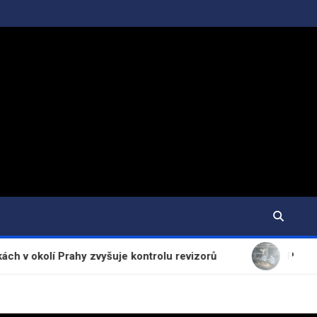
í Prahy zvyšuje kontrolu revizorů
Policie objasni