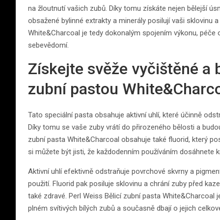
na žloutnutí vašich zubů. Díky tomu získáte nejen bělejší ús
obsažené bylinné extrakty a minerály posilují vaši sklovinu a
White&Charcoal je tedy dokonalým spojením výkonu, péče o
sebevědomí.
Získejte svěže vyčištěné a b
zubní pastou White&Charc
Tato speciální pasta obsahuje aktivní uhlí, které účinně o
Díky tomu se vaše zuby vrátí do přirozeného bělosti a budo
zubní pasta White&Charcoal obsahuje také fluorid, který po
si můžete být jisti, že každodenním používáním dosáhnete 
Aktivní uhlí efektivně odstraňuje povrchové skvrny a pigment
použití. Fluorid pak posiluje sklovinu a chrání zuby před ka
také zdravé. Perl Weiss Bělicí zubní pasta White&Charcoal j
plném svítivých bílých zubů a současně dbají o jejich celkové