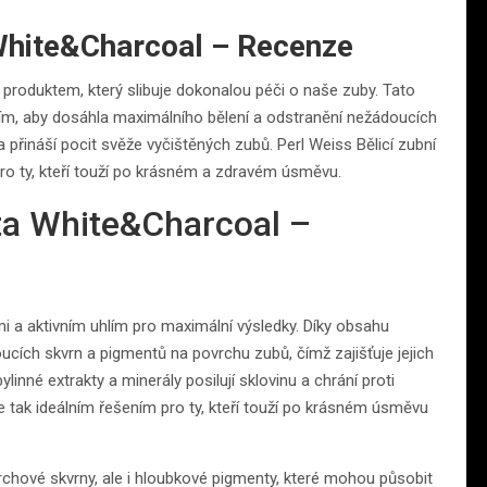
 White&Charcoal – Recenze
 produktem, který slibuje dokonalou péči o naše zuby. Tato
hlím, aby dosáhla maximálního bělení a odstranění nežádoucích
 přináší pocit svěže vyčištěných zubů. Perl Weiss Bělicí zubní
o ty, kteří touží po krásném a zdravém úsměvu.
sta White&Charcoal –
i a aktivním uhlím pro maximální výsledky. Díky obsahu
ucích skvrn a pigmentů na povrchu zubů, čímž zajišťuje jejich
linné extrakty a minerály posilují sklovinu a chrání proti
e tak ideálním řešením pro ty, kteří touží po krásném úsměvu
vrchové skvrny, ale i hloubkové pigmenty, které mohou působit