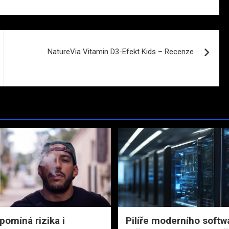
NatureVia Vitamin D3-Efekt Kids – Recenze
pomíná rizika i
Pilíře moderního soft