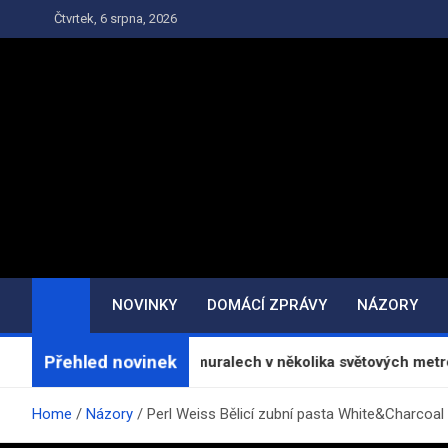
Skip
Čtvrtek, 6 srpna, 2026
to
content
NOVINKY
DOMÁCÍ ZPRÁVY
NÁZORY
Přehled novinek
uje na městských muralech v několika světových metropolích
Home
Názory
Perl Weiss Bělicí zubní pasta White&Charcoa