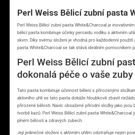
Perl Weiss Bělicí zubní pasta
Perl Weiss Bělicí zubní pasta White&Charcoal je inovativním
bělicí pasta kombinuje účinky peroxidu vodíku s aktivním u
skvrn. Díky svému složení je vhodná pro každodenní použití a
pasta White&Charcoal se tak stává ideálním pomocníkem pr
Perl Weiss Bělicí zubní pa
dokonalá péče o vaše zuby
Tato pasta kombinuje účinnost bělení s přirozenými složkam
aktivního uhlí se tato pasta dokáže hloubkově zbavit nežádo
přirozené bělosti. Navíc obsažené přírodní složky jako jsou by
tvorbě kazů. Perl Weiss Bělicí zubní pasta White&Charcoal j
plném bělosti a zdravých zubech.
Její jedinečné složení s aktivním uhlím odstraňuje nejen po