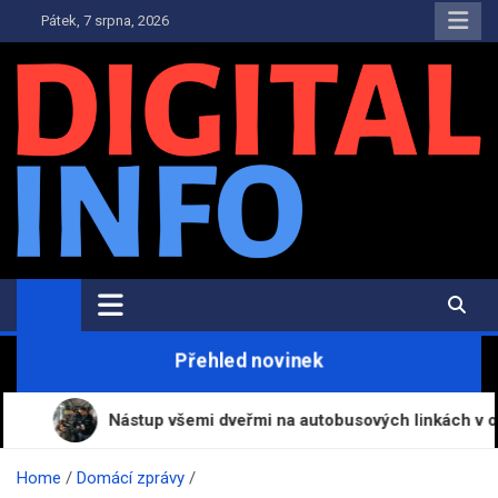
Skip
Pátek, 7 srpna, 2026
to
content
Digital-Info.cz
Zpravodajství, informace a novinky
Přehled novinek
Nástup všemi dveřmi na autobusových linkách v okolí Prahy
Home
Domácí zprávy