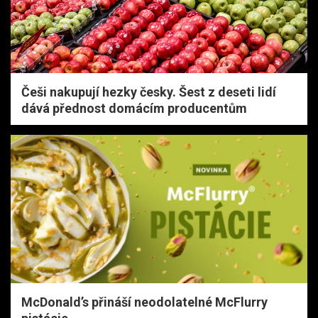
Češi nakupují hezky česky. Šest z deseti lidí
dává přednost domácím producentům
McDonald’s přináší neodolatelné McFlurry