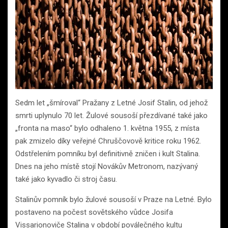
Sedm let „šmíroval“ Pražany z Letné Josif Stalin, od jehož
smrti uplynulo 70 let. Žulové sousoší přezdívané také jako
„fronta na maso“ bylo odhaleno 1. května 1955, z místa
pak zmizelo díky veřejné Chruščovově kritice roku 1962.
Odstřelením pomníku byl definitivně zničen i kult Stalina.
Dnes na jeho místě stojí Novákův Metronom, nazývaný
také jako kyvadlo či stroj času.
Stalinův pomník bylo žulové sousoší v Praze na Letné. Bylo
postaveno na počest sovětského vůdce Josifa
Vissarionoviče Stalina v období poválečného kultu