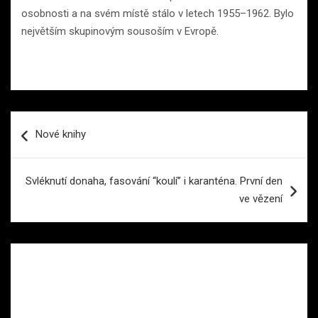
osobnosti a na svém místě stálo v letech 1955–1962. Bylo
největším skupinovým sousoším v Evropě.
Navigace
Nové knihy
pro
příspěvek
Svléknutí donaha, fasování “koulí” i karanténa. První den
ve vězení