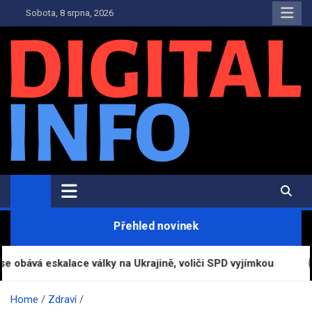
Skip
Sobota, 8 srpna, 2026
to
content
Digital-Info.cz
Zpravodajství, informace a novinky
Přehled novinek
ce války na Ukrajině, voliči SPD vyjímkou
Koupališ
Home
Zdraví