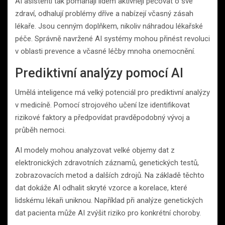
AI asistenti tak pomáhají lidem aktivněji pečovat o své
zdraví, odhalují problémy dříve a nabízejí včasný zásah
lékaře. Jsou cenným doplňkem, nikoliv náhradou lékařské
péče. Správně navržené AI systémy mohou přinést revoluci
v oblasti prevence a včasné léčby mnoha onemocnění.
Prediktivní analýzy pomocí AI
Umělá inteligence má velký potenciál pro prediktivní analýzy
v medicíně. Pomocí strojového učení lze identifikovat
rizikové faktory a předpovídat pravděpodobný vývoj a
průběh nemoci.
AI modely mohou analyzovat velké objemy dat z
elektronických zdravotních záznamů, genetických testů,
zobrazovacích metod a dalších zdrojů. Na základě těchto
dat dokáže AI odhalit skryté vzorce a korelace, které
lidskému lékaři uniknou. Například při analýze genetických
dat pacienta může AI zvýšit riziko pro konkrétní choroby.