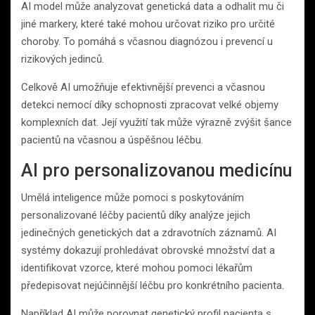
AI model může analyzovat genetická data a odhalit mu či
jiné markery, které také mohou určovat riziko pro určité
choroby. To pomáhá s včasnou diagnózou i prevencí u
rizikových jedinců.
Celkově AI umožňuje efektivnější prevenci a včasnou
detekci nemocí díky schopnosti zpracovat velké objemy
komplexních dat. Její využití tak může výrazně zvýšit šance
pacientů na včasnou a úspěšnou léčbu.
AI pro personalizovanou medicínu
Umělá inteligence může pomoci s poskytováním
personalizované léčby pacientů díky analýze jejich
jedinečných genetických dat a zdravotních záznamů. AI
systémy dokazují prohledávat obrovské množství dat a
identifikovat vzorce, které mohou pomoci lékařům
předepisovat nejúčinnější léčbu pro konkrétního pacienta.
Například AI může porovnat genetický profil pacienta s