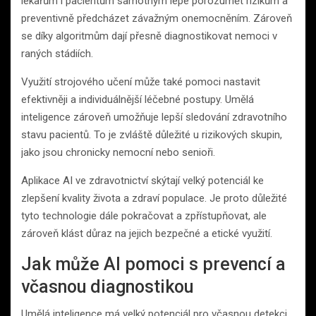
lékařům i pacientům samotným lépe porozumět rizikům a
preventivně předcházet závažným onemocněním. Zároveň
se díky algoritmům dají přesně diagnostikovat nemoci v
raných stádiích.
Využití strojového učení může také pomoci nastavit
efektivněji a individuálnější léčebné postupy. Umělá
inteligence zároveň umožňuje lepší sledování zdravotního
stavu pacientů. To je zvláště důležité u rizikových skupin,
jako jsou chronicky nemocní nebo senioři.
Aplikace AI ve zdravotnictví skýtají velký potenciál ke
zlepšení kvality života a zdraví populace. Je proto důležité
tyto technologie dále pokračovat a zpřístupňovat, ale
zároveň klást důraz na jejich bezpečné a etické využití.
Jak může AI pomoci s prevencí a
včasnou diagnostikou
Umělá inteligence má velký potenciál pro včasnou detekci