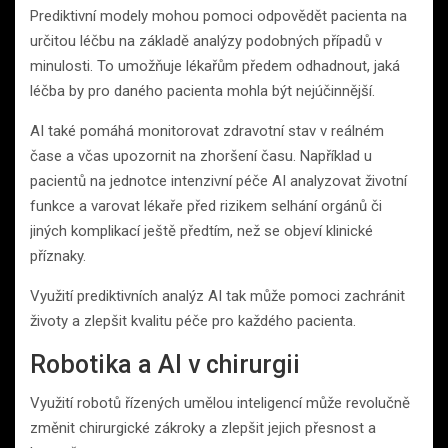
Prediktivní modely mohou pomoci odpovědět pacienta na
určitou léčbu na základě analýzy podobných případů v
minulosti. To umožňuje lékařům předem odhadnout, jaká
léčba by pro daného pacienta mohla být nejúčinnější.
AI také pomáhá monitorovat zdravotní stav v reálném
čase a včas upozornit na zhoršení času. Například u
pacientů na jednotce intenzivní péče AI analyzovat životní
funkce a varovat lékaře před rizikem selhání orgánů či
jiných komplikací ještě předtím, než se objeví klinické
příznaky.
Využití prediktivních analýz AI tak může pomoci zachránit
životy a zlepšit kvalitu péče pro každého pacienta.
Robotika a AI v chirurgii
Využití robotů řízených umělou inteligencí může revolučně
změnit chirurgické zákroky a zlepšit jejich přesnost a