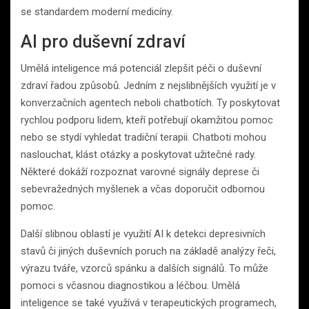
se standardem moderní medicíny.
AI pro duševní zdraví
Umělá inteligence má potenciál zlepšit péči o duševní
zdraví řadou způsobů. Jedním z nejslibnějších využití je v
konverzačních agentech neboli chatbotích. Ty poskytovat
rychlou podporu lidem, kteří potřebují okamžitou pomoc
nebo se stydí vyhledat tradiční terapii. Chatboti mohou
naslouchat, klást otázky a poskytovat užitečné rady.
Některé dokáží rozpoznat varovné signály deprese či
sebevražedných myšlenek a včas doporučit odbornou
pomoc.
Další slibnou oblastí je využití AI k detekci depresivních
stavů či jiných duševních poruch na základě analýzy řeči,
výrazu tváře, vzorců spánku a dalších signálů. To může
pomoci s včasnou diagnostikou a léčbou. Umělá
inteligence se také využívá v terapeutických programech,