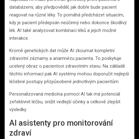
databázemi, aby předpověděl, jak dobře bude pacient
reagovat na různé léky. To pomáhá předcházet situacím,
kdy je pacient předepsán neúčinný nebo dokonce škodlivý
lék. AI také analyzovat kombinaci léků a jejich možné
interakce.
Kromě genetických dat může AI zkoumat kompletní
zdravotní záznamy a anamnézu pacienta. To poskytuje
ucelený obraz o pacientovi zdravotním stavu. Na základě
těchto informací pak AI systémy mohou doporučit nejlepší
léčebné postupy přizpůsobené jednotlivým pacientům.
Personalizovaná medicína pomocí AI tak má potenciál
zefektivnit léčbu, snížit vedlejší účinky a celkově zlepšit
výsledky.
AI asistenty pro monitorování
zdraví