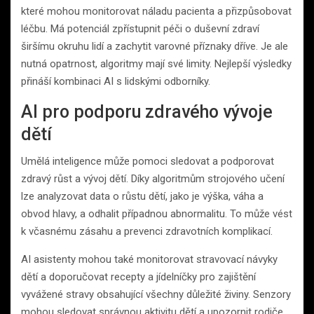
které mohou monitorovat náladu pacienta a přizpůsobovat
léčbu. Má potenciál zpřístupnit péči o duševní zdraví
širšímu okruhu lidí a zachytit varovné příznaky dříve. Je ale
nutná opatrnost, algoritmy mají své limity. Nejlepší výsledky
přináší kombinaci AI s lidskými odborníky.
AI pro podporu zdravého vývoje
dětí
Umělá inteligence může pomoci sledovat a podporovat
zdravý růst a vývoj dětí. Díky algoritmům strojového učení
lze analyzovat data o růstu dětí, jako je výška, váha a
obvod hlavy, a odhalit případnou abnormalitu. To může vést
k včasnému zásahu a prevenci zdravotních komplikací.
AI asistenty mohou také monitorovat stravovací návyky
dětí a doporučovat recepty a jídelníčky pro zajištění
vyvážené stravy obsahující všechny důležité živiny. Senzory
mohou sledovat správnou aktivitu dětí a upozornit rodiče,