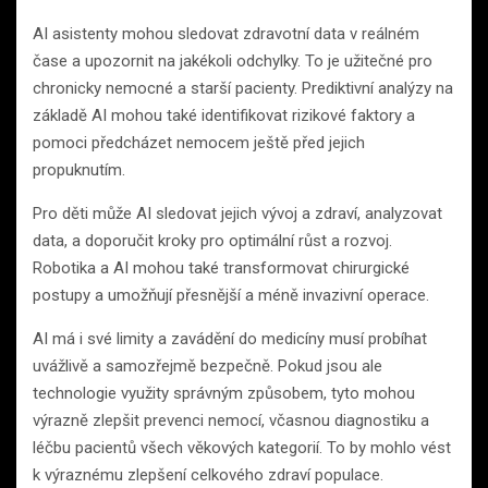
AI asistenty mohou sledovat zdravotní data v reálném
čase a upozornit na jakékoli odchylky. To je užitečné pro
chronicky nemocné a starší pacienty. Prediktivní analýzy na
základě AI mohou také identifikovat rizikové faktory a
pomoci předcházet nemocem ještě před jejich
propuknutím.
Pro děti může AI sledovat jejich vývoj a zdraví, analyzovat
data, a doporučit kroky pro optimální růst a rozvoj.
Robotika a AI mohou také transformovat chirurgické
postupy a umožňují přesnější a méně invazivní operace.
AI má i své limity a zavádění do medicíny musí probíhat
uvážlivě a samozřejmě bezpečně. Pokud jsou ale
technologie využity správným způsobem, tyto mohou
výrazně zlepšit prevenci nemocí, včasnou diagnostiku a
léčbu pacientů všech věkových kategorií. To by mohlo vést
k výraznému zlepšení celkového zdraví populace.