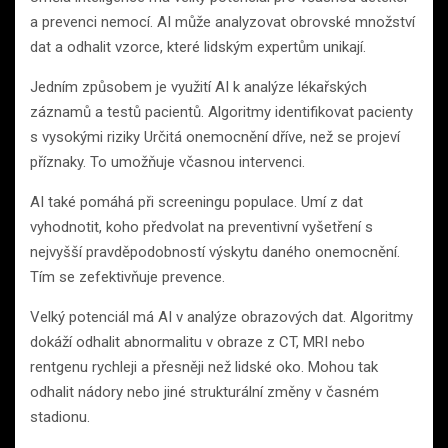
a prevenci nemocí. AI může analyzovat obrovské množství
dat a odhalit vzorce, které lidským expertům unikají.
Jedním způsobem je využití AI k analýze lékařských
záznamů a testů pacientů. Algoritmy identifikovat pacienty
s vysokými riziky Určitá onemocnění dříve, než se projeví
příznaky. To umožňuje včasnou intervenci.
AI také pomáhá při screeningu populace. Umí z dat
vyhodnotit, koho předvolat na preventivní vyšetření s
nejvyšší pravděpodobností výskytu daného onemocnění.
Tím se zefektivňuje prevence.
Velký potenciál má AI v analýze obrazových dat. Algoritmy
dokáží odhalit abnormalitu v obraze z CT, MRI nebo
rentgenu rychleji a přesněji než lidské oko. Mohou tak
odhalit nádory nebo jiné strukturální změny v časném
stadionu.