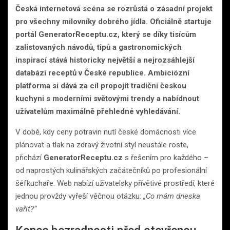
Česká internetová scéna se rozrůstá o zásadní projekt
pro všechny milovníky dobrého jídla. Oficiálně startuje
portál GeneratorReceptu.cz, který se díky tisícům
zalistovaných návodů, tipů a gastronomických
inspirací stává historicky největší a nejrozsáhlejší
databází receptů v České republice. Ambiciózní
platforma si dává za cíl propojit tradiční českou
kuchyni s moderními světovými trendy a nabídnout
uživatelům maximálně přehledné vyhledávání.
V době, kdy ceny potravin nutí české domácnosti více
plánovat a tlak na zdravý životní styl neustále roste,
přichází
GeneratorReceptu.cz
s řešením pro každého –
od naprostých kulinářských začátečníků po profesionální
šéfkuchaře. Web nabízí uživatelsky přívětivé prostředí, které
jednou provždy vyřeší věčnou otázku:
„Co mám dneska
vařit?“