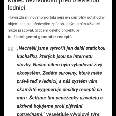
Konec bezradnosti před otevřenou
lednicí
Hlavní zbraní nového portálu není jen samotný úctyhodný
objem dat, ale především způsob, jakým s ním uživatel
může pracovat. Srdcem celého projektu je
totiž
inteligentní generátor receptů
.
„Nechtěli jsme vytvořit jen další statickou
kuchařku, kterých jsou na internetu
stovky. Naším cílem bylo vybudovat živý
ekosystém. Zadáte suroviny, které máte
právě teď v lednici, a náš systém vám
okamžitě vygeneruje desítky receptů na
míru. Šetříme tím peněženky uživatelů a
aktivně bojujeme proti plýtvání
potravinami,“
vysvětluje vývojový tým