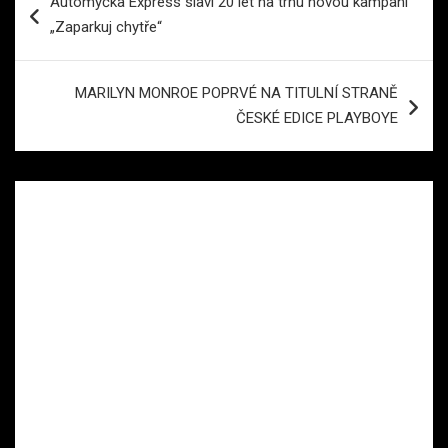
Automyčka Express slaví 20 let na trhu novou kampaní
pro
„Zaparkuj chytře“
příspěvek
MARILYN MONROE POPRVÉ NA TITULNÍ STRANĚ
ČESKÉ EDICE PLAYBOYE