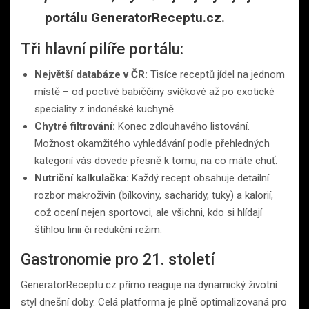
portálu GeneratorReceptu.cz.
Tři hlavní pilíře portálu:
Největší databáze v ČR:
Tisíce receptů jídel na jednom
místě – od poctivé babiččiny svíčkové až po exotické
speciality z indonéské kuchyně.
Chytré filtrování:
Konec zdlouhavého listování.
Možnost okamžitého vyhledávání podle přehledných
kategorií vás dovede přesně k tomu, na co máte chuť.
Nutriční kalkulačka:
Každý recept obsahuje detailní
rozbor makroživin (bílkoviny, sacharidy, tuky) a kalorií,
což ocení nejen sportovci, ale všichni, kdo si hlídají
štíhlou linii či redukční režim.
Gastronomie pro 21. století
GeneratorReceptu.cz přímo reaguje na dynamický životní
styl dnešní doby. Celá platforma je plně optimalizovaná pro