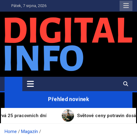
Skip
Pátek, 7 srpna, 2026
to
content
Digital-Info.cz
Zpravodajství, informace a novinky
Přehled novinek
covních dní
Světové ceny potravin dosáhly nejvyš
Home
Magazín