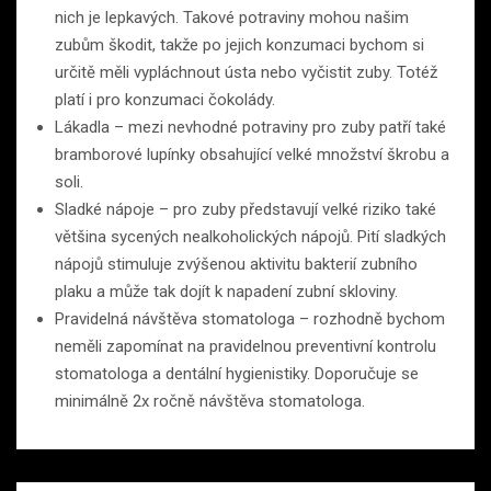
nich je lepkavých. Takové potraviny mohou našim
zubům škodit, takže po jejich konzumaci bychom si
určitě měli vypláchnout ústa nebo vyčistit zuby. Totéž
platí i pro konzumaci čokolády.
Lákadla – mezi nevhodné potraviny pro zuby patří také
bramborové lupínky obsahující velké množství škrobu a
soli.
Sladké nápoje – pro zuby představují velké riziko také
většina sycených nealkoholických nápojů. Pití sladkých
nápojů stimuluje zvýšenou aktivitu bakterií zubního
plaku a může tak dojít k napadení zubní skloviny.
Pravidelná návštěva stomatologa – rozhodně bychom
neměli zapomínat na pravidelnou preventivní kontrolu
stomatologa a dentální hygienistiky. Doporučuje se
minimálně 2x ročně návštěva stomatologa.