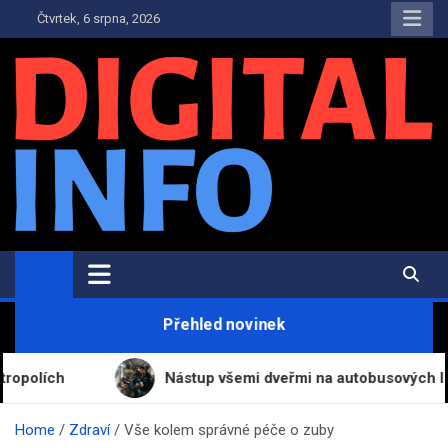
Skip
Čtvrtek, 6 srpna, 2026
to
content
Digital-Info.cz
Zpravodajství, informace a novinky
Přehled novinek
Nástup všemi dveřmi na autobusových linkách v oko
Home
Zdraví
Vše kolem správné péče o zuby