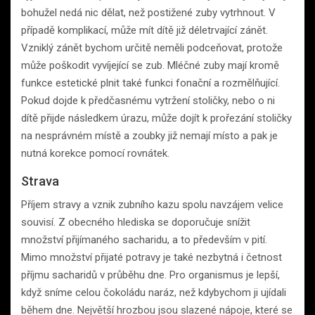
bohužel nedá nic dělat, než postižené zuby vytrhnout. V
případě komplikací, může mít dítě již déletrvající zánět.
Vzniklý zánět bychom určitě neměli podceňovat, protože
může poškodit vyvíjející se zub. Mléčné zuby mají kromě
funkce estetické plnit také funkci fonační a rozmělňující.
Pokud dojde k předčasnému vytržení stoličky, nebo o ni
dítě přijde následkem úrazu, může dojít k prořezání stoličky
na nesprávném místě a zoubky již nemají místo a pak je
nutná korekce pomocí rovnátek.
Strava
Příjem stravy a vznik zubního kazu spolu navzájem velice
souvisí. Z obecného hlediska se doporučuje snížit
množství přijímaného sacharidu, a to především v pití.
Mimo množství přijaté potravy je také nezbytná i četnost
příjmu sacharidů v průběhu dne. Pro organismus je lepší,
když sníme celou čokoládu naráz, než kdybychom ji ujídali
během dne. Největší hrozbou jsou slazené nápoje, které se