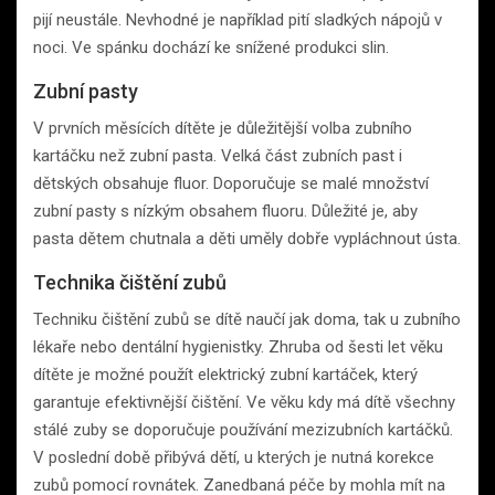
pijí neustále. Nevhodné je například pití sladkých nápojů v
noci. Ve spánku dochází ke snížené produkci slin.
Zubní pasty
V prvních měsících dítěte je důležitější volba zubního
kartáčku než zubní pasta. Velká část zubních past i
dětských obsahuje fluor. Doporučuje se malé množství
zubní pasty s nízkým obsahem fluoru. Důležité je, aby
pasta dětem chutnala a děti uměly dobře vypláchnout ústa.
Technika čištění zubů
Techniku čištění zubů se dítě naučí jak doma, tak u zubního
lékaře nebo dentální hygienistky. Zhruba od šesti let věku
dítěte je možné použít elektrický zubní kartáček, který
garantuje efektivnější čištění. Ve věku kdy má dítě všechny
stálé zuby se doporučuje používání mezizubních kartáčků.
V poslední době přibývá dětí, u kterých je nutná korekce
zubů pomocí rovnátek. Zanedbaná péče by mohla mít na