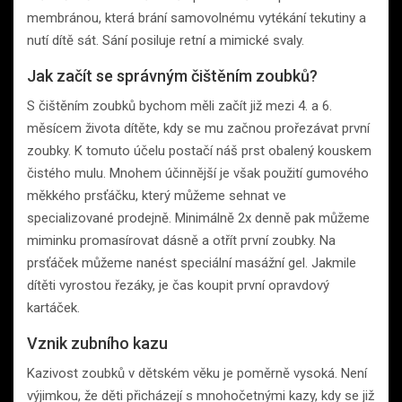
membránou, která brání samovolnému vytékání tekutiny a
nutí dítě sát. Sání posiluje retní a mimické svaly.
Jak začít se správným čištěním zoubků?
S čištěním zoubků bychom měli začít již mezi 4. a 6.
měsícem života dítěte, kdy se mu začnou prořezávat první
zoubky. K tomuto účelu postačí náš prst obalený kouskem
čistého mulu. Mnohem účinnější je však použití gumového
měkkého prsťáčku, který můžeme sehnat ve
specializované prodejně. Minimálně 2x denně pak můžeme
miminku promasírovat dásně a otřít první zoubky. Na
prsťáček můžeme nanést speciální masážní gel. Jakmile
dítěti vyrostou řezáky, je čas koupit první opravdový
kartáček.
Vznik zubního kazu
Kazivost zoubků v dětském věku je poměrně vysoká. Není
výjimkou, že děti přicházejí s mnohočetnými kazy, kdy se již