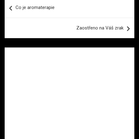
Navigace
Co je aromaterapie
pro
příspěvek
Zaostřeno na Váš zrak