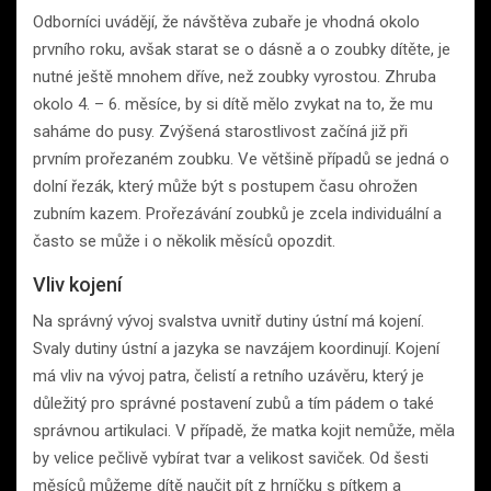
Odborníci uvádějí, že návštěva zubaře je vhodná okolo
prvního roku, avšak starat se o dásně a o zoubky dítěte, je
nutné ještě mnohem dříve, než zoubky vyrostou. Zhruba
okolo 4. – 6. měsíce, by si dítě mělo zvykat na to, že mu
saháme do pusy. Zvýšená starostlivost začíná již při
prvním prořezaném zoubku. Ve většině případů se jedná o
dolní řezák, který může být s postupem času ohrožen
zubním kazem. Prořezávání zoubků je zcela individuální a
často se může i o několik měsíců opozdit.
Vliv kojení
Na správný vývoj svalstva uvnitř dutiny ústní má kojení.
Svaly dutiny ústní a jazyka se navzájem koordinují. Kojení
má vliv na vývoj patra, čelistí a retního uzávěru, který je
důležitý pro správné postavení zubů a tím pádem o také
správnou artikulaci. V případě, že matka kojit nemůže, měla
by velice pečlivě vybírat tvar a velikost saviček. Od šesti
měsíců můžeme dítě naučit pít z hrníčku s pítkem a