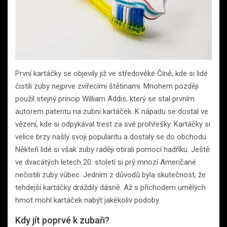
První kartáčky se objevily již ve středověké Číně, kde si lidé
čistili zuby nejprve zvířecími štětinami. Mnohem později
použil stejný princip William Addis, který se stal prvním
autorem patentu na zubní kartáček. K nápadu se dostal ve
vězení, kde si odpykával trest za své prohřešky. Kartáčky si
velice brzy našly svoji popularitu a dostaly se do obchodu.
Někteří lidé si však zuby raději otírali pomocí hadříku. Ještě
ve dvacátých letech 20. století si prý mnozí Američané
nečistili zuby vůbec. Jedním z důvodů byla skutečnost, že
tehdejší kartáčky dráždily dásně. Až s příchodem umělých
hmot mohl kartáček nabýt jakékoliv podoby.
Kdy jít poprvé k zubaři?