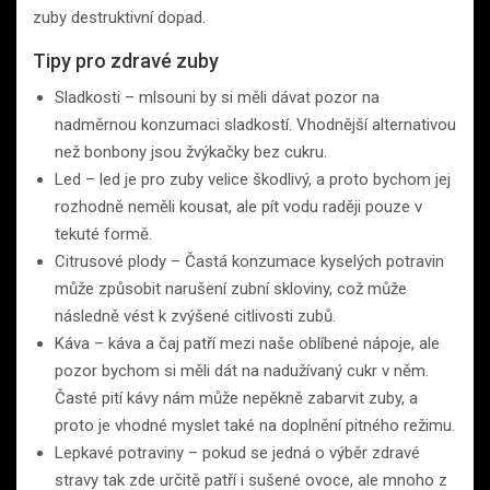
zuby destruktivní dopad.
Tipy pro zdravé zuby
Sladkosti – mlsouni by si měli dávat pozor na
nadměrnou konzumaci sladkostí. Vhodnější alternativou
než bonbony jsou žvýkačky bez cukru.
Led – led je pro zuby velice škodlivý, a proto bychom jej
rozhodně neměli kousat, ale pít vodu raději pouze v
tekuté formě.
Citrusové plody – Častá konzumace kyselých potravin
může způsobit narušení zubní skloviny, což může
následně vést k zvýšené citlivosti zubů.
Káva – káva a čaj patří mezi naše oblíbené nápoje, ale
pozor bychom si měli dát na nadužívaný cukr v něm.
Časté pití kávy nám může nepěkně zabarvit zuby, a
proto je vhodné myslet také na doplnění pitného režimu.
Lepkavé potraviny – pokud se jedná o výběr zdravé
stravy tak zde určitě patří i sušené ovoce, ale mnoho z