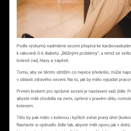
Podle výzkumů nadměrné sezení přispívá ke kardiovaskulární
k rakovině či k diabetu. „Běžnými problémy“, s nimiž se se
bolesti zad, hlavy a zápěstí.
Tomu, aby se těmto obtížím co nejvíce předešlo, může na
v oblasti zdravého sezení. Na to, jak by mělo vypadat praco
Prvním krokem pro správné sezení je nastavení vaší židle. P
abyste měli chodidla na zemi, opřená v pravém úhlu, rovno
kolenem.
Tělo by pak mělo v kolenou i kyčlích svírat pravý úhel (kole
Nastavte si opěradlo židle tak, abyste měli oporu jak v dolní,