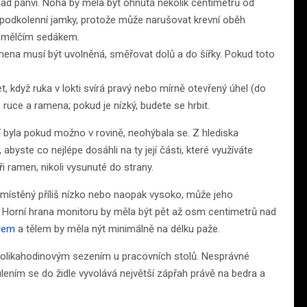
nad pánví. Noha by měla být ohnutá několik centimetrů od
 podkolenní jamky, protože může narušovat krevní oběh
 s mělčím sedákem.
amena musí být uvolněná, směřovat dolů a do šířky. Pokud toto
, když ruka v lokti svírá pravý nebo mírně otevřený úhel (do
o ruce a ramena; pokud je nízký, budete se hrbit.
stí byla pokud možno v rovině, neohýbala se. Z hlediska
 abyste co nejlépe dosáhli na ty její části, které využíváte
ři ramen, nikoli vysunuté do strany.
umístěný příliš nízko nebo naopak vysoko, může jeho
u. Horní hrana monitoru by měla být pět až osm centimetrů nad
rem
a tělem by měla nýt minimálně na délku paže.
ěkolikahodinovým sezením u pracovních stolů. Nesprávné
ením se do židle vyvolává největší zápřah právě na bedra a