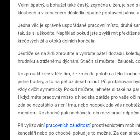
Velmi špatný, a bohužel také častý, zejména u žen, je sed 
kloubech a v konečném důsledku špatné postavení pánve a t
Jedna věc je správně uspořádané pracovní místo, druhá sam
tak, že si uškodíte. Například pokud jste zvyklí mít překřížené
křečových žil a otoků dolních končetin.
Jestliže se na židli zhroutíte a vyhrbíte páteř dozadu, koled
hrudníku a ztíženému dýchání. Stlačit si můžete i žaludek, c
Rozproudit krev v těle tím, že změníte polohu a tělo trochu
jedné hodiny, a to na pět až deset minut. Při protahování by
vždy cvičit symetricky. Pokud můžete, lehněte si také na p
I když máte pracovní místo z hlediska zátěže pro vaše oči na
zda se nezatáhlo a není tma, nebo naopak zda vás neobtěžu
monitoru. Rozhodně pak nechávejte oči mezi prací odpočin
Při vyřizování
pracovních záležitostí
prostřednictvím mobilní
kanceláři nebo po chodbě, pokud je to možné. Za den si tak