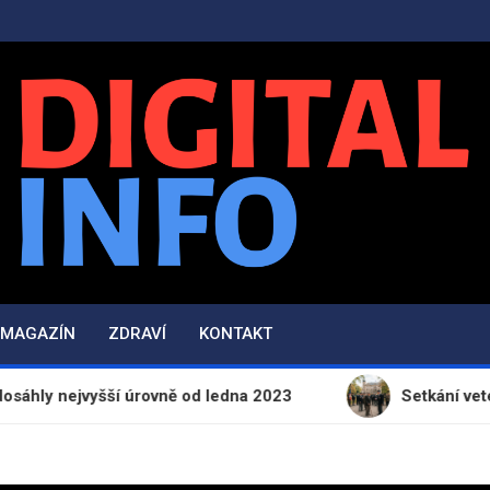
Digital-Info.cz
Zpravodajství, informace a novinky
MAGAZÍN
ZDRAVÍ
KONTAKT
šší úrovně od ledna 2023
Setkání veteránů v park