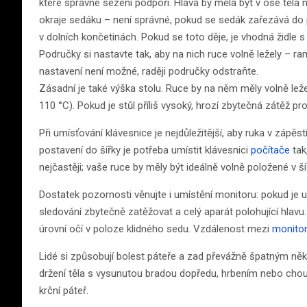
které správné sezení podpoří. Hlava by měla být v ose těla 
okraje sedáku – není správné, pokud se sedák zařezává do
v dolních končetinách. Pokud se toto děje, je vhodná židle
Područky si nastavte tak, aby na nich ruce volně ležely – r
nastavení není možné, raději područky odstraňte.
Zásadní je také výška stolu. Ruce by na něm měly volně ležet
110 °C). Pokud je stůl příliš vysoký, hrozí zbytečná zátěž pr
Při umísťování klávesnice je nejdůležitější, aby ruka v zápě
postavení do šířky je potřeba umístit klávesnici
počítače
tak,
nejčastěji; vaše ruce by měly být ideálně volně položené v ší
Dostatek pozornosti věnujte i umístění monitoru: pokud je 
sledování zbytečně zatěžovat a celý aparát polohující hlav
úrovní očí v poloze klidného sedu. Vzdálenost mezi
monito
Lidé si způsobují bolest páteře a zad převážně špatným n
držení těla s vysunutou bradou dopředu, hrbením nebo choul
krční páteř.