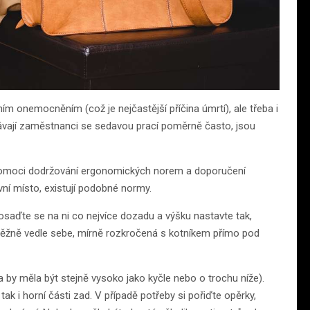
m onemocněním (což je nejčastější příčina úmrtí), ale třeba i
tkávají zaměstnanci se sedavou prací poměrně často, jsou
pomoci dodržování ergonomických norem a doporučení
vní místo, existují podobné normy.
osaďte se na ni co nejvíce dozadu a výšku nastavte tak,
běžně vedle sebe, mírně rozkročená s kotníkem přímo pod
na by měla být stejně vysoko jako kyčle nebo o trochu níže).
 tak i horní části zad. V případě potřeby si pořiďte opěrky,