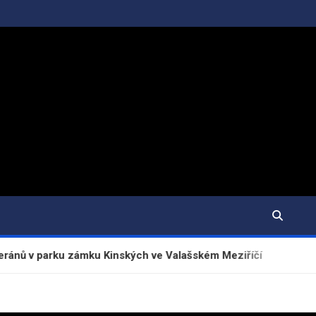
u zámku Kinských ve Valašském Meziříčí
Poslední 