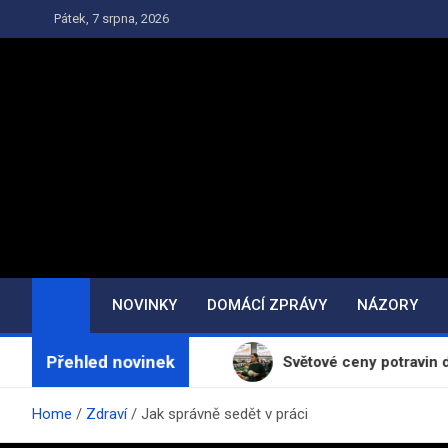
Skip
Pátek, 7 srpna, 2026
to
content
NOVINKY
DOMÁCÍ ZPRÁVY
NÁZORY
Přehled novinek
racovních dní
Světové ceny potravin dosáhly nejvy
Home
Zdraví
Jak správně sedět v práci