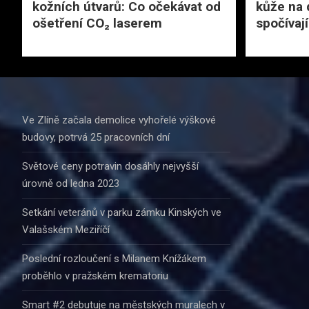
kožních útvarů: Co očekávat od
kůže na 
ošetření CO₂ laserem
spočívají
Ve Zlíně začala demolice vyhořelé výškové
budovy, potrvá 25 pracovních dní
Světové ceny potravin dosáhly nejvyšší
úrovně od ledna 2023
Setkání veteránů v parku zámku Kinských ve
Valašském Meziříčí
Poslední rozloučení s Milanem Knížákem
proběhlo v pražském krematoriu
Smart #2 debutuje na městských muralech v