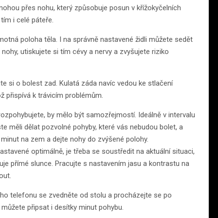
s nohou přes nohu, který způsobuje posun v křížokyčelních
ím i celé páteře.
otná poloha těla. I na správně nastavené židli můžete sedět
 nohy, utiskujete si tím cévy a nervy a zvyšujete riziko
ujte si o bolest zad. Kulatá záda navíc vedou ke stlačení
ož přispívá k trávicím problémům.
 rozpohybujete, by mělo být samozřejmostí. Ideálně v intervalu
ste měli dělat pozvolné pohyby, které vás nebudou bolet, a
ár minut na zem a dejte nohy do zvýšené polohy.
stavené optimálně, je třeba se soustředit na aktuální situaci,
je přímé slunce. Pracujte s nastavením jasu a kontrastu na
out.
ho telefonu se zvedněte od stolu a procházejte se po
 můžete připsat i desítky minut pohybu.