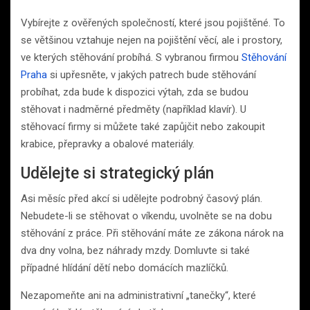
Vybírejte z ověřených společností, které jsou pojištěné. To
se většinou vztahuje nejen na pojištění věcí, ale i prostory,
ve kterých stěhování probíhá. S vybranou firmou
Stěhování
Praha
si upřesněte, v jakých patrech bude stěhování
probíhat, zda bude k dispozici výtah, zda se budou
stěhovat i nadměrné předměty (například klavír). U
stěhovací firmy si můžete také zapůjčit nebo zakoupit
krabice, přepravky a obalové materiály.
Udělejte si strategický plán
Asi měsíc před akcí si udělejte podrobný časový plán.
Nebudete-li se stěhovat o víkendu, uvolněte se na dobu
stěhování z práce. Při stěhování máte ze zákona nárok na
dva dny volna, bez náhrady mzdy. Domluvte si také
případné hlídání dětí nebo domácích mazlíčků.
Nezapomeňte ani na administrativní „tanečky“, které