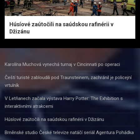
Húsíové zaútočili na saúdskou rafinérii v
Džizánu
Karolína Muchová vynechá turnaj v Cincinnati po operaci
Čeští turisté zabloudili pod Traunsteinem, zachránil je policejní
vrtulník
V Letňanech začala výstava Harry Potter: The Exhibition s
interaktivními atrakcemi
Húsíové zaútočili na saúdskou rafinérii v Džizánu
Brněnské studio České televize natáčí seriál Agentura Pohádka