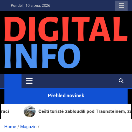
Skip
Pondělí, 10 srpna, 2026
to
content
Digital-Info.cz
Zpravodajství, informace a novinky
Přehled novinek
Čeští turisté zabloudili pod Traunsteinem, zachránil je
Home
Magazín