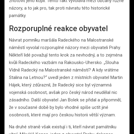
zhotovit jeho kopii. Tento fakt vyvolává mezi občany různé
názory, a to jak pro, tak proti návratu této historické
památky.
Rozporuplné reakce obyvatel
Návrat pomníku maršála Radeckého na Malostranské
náměstí vyvolal rozporuplné názory mezi obyvateli Prahy.
Někteří lidé považují tento krok za nevhodný, a to zejména
kvůli Radeckého vazbám na Rakousko-Uhersko. „Slouha
Vídně Radecký na Malostranské náměstí? A kdy vrátíme
Stalina na Letnou?“ uvedl jeden z místních obyvatel Martin
Hájek, který zdůraznil, že Radecký sice byl významná
vojenská osobnost, avšak pro český národ neudělal nic
zásadního. Další obyvatel Jan Bolek se přidal a připomněl,
že v současné době by bylo vhodné spíše uctít jiné
osobnosti, které mají pro českou historii větší význam.
Na druhé straně však existují i ti, kteří návrat památníku