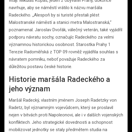
vítají. Mikuláš Kopas, jeden z obyvatel Prahy, dokonce
navrhuje, aby se náměstí vrátilo k názvu maršála
Radeckého. „Alespoň by si turisté přestali plést
Malostranské náměstí a stanici metra Malostranská,“
poznamenal. Jaroslav Dvořák, válečný veterán, také vyjádřil
podporu návratu sochy, označujíc Radeckého za velmi
významnou historickou osobnost. Starostka Prahy 1
Terezie Radoměřská z TOP 09 rovněž vyjádřila souhlas s
návratem pomníku, neboť považuje Radeckého za
důležitou postavu české historie.
Historie maršála Radeckého a
jeho význam
Maršál Radecký, vlastním jménem Joseph Radetzky von
Radetz, byl významným vojevůdcem, který se proslavil
nejen v bitvách proti Napoleonovi, ale i v dalších vojenských
konfliktech. Jeho strategické dovednosti a schopnost
mobilizovat jednotky se staly předmětem studia na