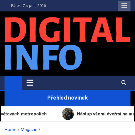
Skip
Pátek, 7 srpna, 2026
to
content
Digital-Info.cz
Zpravodajství, informace a novinky
Přehled novinek
 metropolích
Nástup všemi dveřmi na autobusových
Home
Magazín