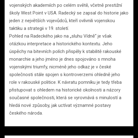
vojenských akademiích po celém světě, včetně prestižní
školy West Point v USA. Radecký se zapsal do historie jako
jeden z největších vojevůdců, kteří ovlivnili vojenskou
taktiku a strategii v 19. století.
Pohled na Radeckého jako na „sluhu Vídně“ je však
otázkou interpretace a historického kontextu. Jeho
úspěchy na bitevních polích přispěly k stabilitě rakouské
monarchie a jeho jméno je dnes spojováno s mnoha
vojenskými triumfy, nicméně jeho odkaz je v české
společnosti stále spojen s kontroverzemi ohledně jeho
role v rakouské politice. K návratu pomníku je tedy třeba
přistupovat s ohledem na historické okolnosti a názory
současné společnosti, která se vyrovnává s minulostí a
hledá nové způsoby, jak uctívat významné postavy
českého národa.