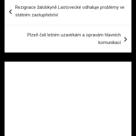
Navigace
Rezignace žalobkyně Lastovecké odhaluje problémy ve
pro
státním zastupitelství
příspěvek
Plzeň čelí letním uzavírkám a opravám hlavních
komunikací