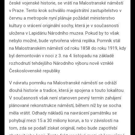
české vojenské historie, se vrátí na Malostranské náměstí
v Praze. Tento krok schválilo magistrátní zastupitelstvo v
červnu a metropole nyní plánuje požádat ministerstvo
kultury o vrácení originální sochy, která je v současnosti
uložena v Lapidáriu Národního muzea. Pokud by to však
nebylo možné, bude vytvořena věrná replika. Pomník stál
na Malostranském náměstí od roku 1858 do roku 1919, kdy
byl demontován v noci z 3. na 4. listopadu na základě
rozhodnutí tehdejšího Národního výboru nově vzniklé
Československé republiky.
V návratu pomníku na Malostranské náměstí se odráží
dlouhá historie a tradice, která je spojena s touto lokalitou.
V současnosti však není stanoven pevný termín zahájení
plánované rekonstrukce náměstí, během níž by se socha
měla vrátit. Odhady nákladů na navrácení památníku se
pohybují mezi 15 a 30 miliony korun, a to v závislosti na
tom, zda se podaří získat originál, nebo bude zapotřebí