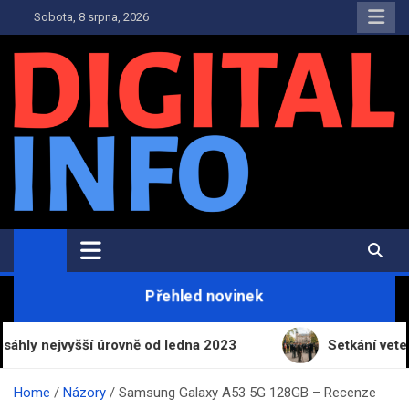
Skip
Sobota, 8 srpna, 2026
to
content
Digital-Info.cz
Zpravodajství, informace a novinky
Přehled novinek
jvyšší úrovně od ledna 2023
Setkání veteránů v p
Home
Názory
Samsung Galaxy A53 5G 128GB – Recenze